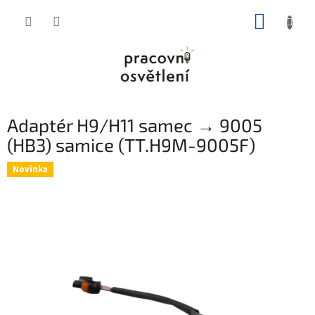
Přejít
NÁKUP
na
obsah
KOŠÍK
Adaptér H9/H11 samec → 9005
(HB3) samice (TT.H9M-9005F)
Novinka