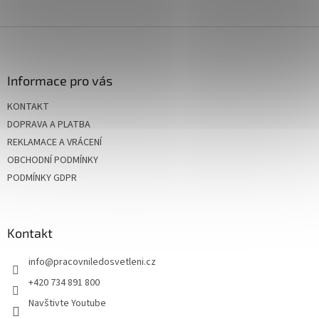
Z
á
p
a
Informace pro vás
t
KONTAKT
í
DOPRAVA A PLATBA
REKLAMACE A VRÁCENÍ
OBCHODNÍ PODMÍNKY
PODMÍNKY GDPR
Kontakt
info
@
pracovniledosvetleni.cz
+420 734 891 800
Navštivte Youtube