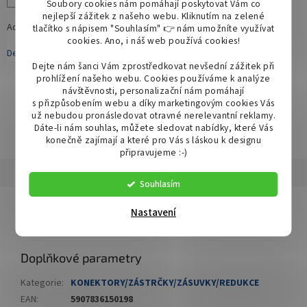
Soubory cookies nám pomáhají poskytovat Vám co
nejlepší zážitek z našeho webu. Kliknutím na zelené
Adaptér H9/H11 (zástrčka) → 9005 (HB3) zásuvka.
tlačítko s nápisem "Souhlasím" 👉 nám umožníte využívat
cookies.
Ano, i náš web používá cookies!
Detailní informace
Dejte nám šanci Vám zprostředkovat nevšední zážitek při
prohlížení našeho webu. Cookies používáme k analýze
návštěvnosti, personalizační nám pomáhají
s přizpůsobením webu a díky marketingovým cookies Vás
ZEPTAT SE
SDÍLET
už nebudou pronásledovat otravné nerelevantní reklamy.
Dáte-li nám souhlas, můžete sledovat nabídky, které Vás
konečně zajímají a které pro Vás s láskou k designu
připravujeme :-)
Popis
Diskuze
Souhlasím
Detailní popis produktu
Nastavení
Adaptér H9/H11 (zástrčka) → 9005 (HB3) zásuvka.
Doplňkové parametry
Kategorie
:
KONEKTORY/ZÁSTRČKY/ZÁSUVKY/REDUKCE
EAN
:
5907836150198