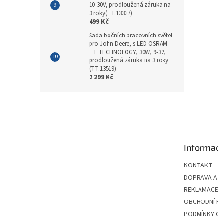
10-30V, prodloužená záruka na
3 roky(TT.13337)
499 Kč
Sada bočních pracovních světel
pro John Deere, s LED OSRAM
TT TECHNOLOGY, 30W, 9-32,
prodloužená záruka na 3 roky
(TT.13519)
2 299 Kč
Z
á
p
a
t
Informac
í
KONTAKT
DOPRAVA A
REKLAMACE 
OBCHODNÍ 
PODMÍNKY 