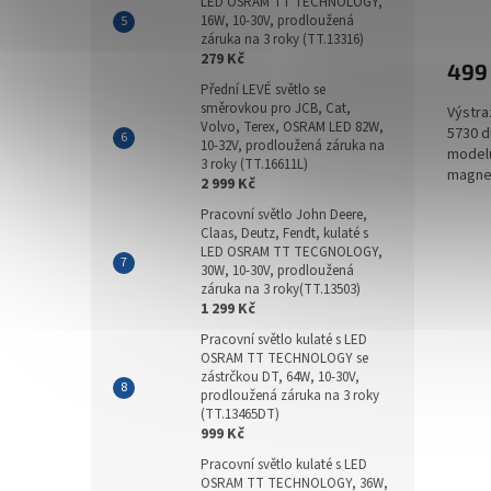
LED OSRAM TT TECHNOLOGY,
16W, 10-30V, prodloužená
záruka na 3 roky (TT.13316)
279 Kč
499
Přední LEVÉ světlo se
směrovkou pro JCB, Cat,
Výstra
Volvo, Terex, OSRAM LED 82W,
5730 d
10-32V, prodloužená záruka na
modelu
3 roky (TT.16611L)
magnet
2 999 Kč
přísavk
Pracovní světlo John Deere,
Claas, Deutz, Fendt, kulaté s
LED OSRAM TT TECGNOLOGY,
30W, 10-30V, prodloužená
záruka na 3 roky(TT.13503)
1 299 Kč
Pracovní světlo kulaté s LED
OSRAM TT TECHNOLOGY se
zástrčkou DT, 64W, 10-30V,
prodloužená záruka na 3 roky
(TT.13465DT)
999 Kč
Pracovní světlo kulaté s LED
OSRAM TT TECHNOLOGY, 36W,