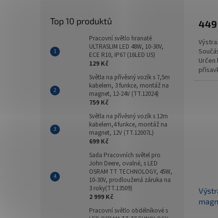
Top 10 produktů
449
Pracovní světlo hranaté
Výstra
ULTRASLIM LED 48W, 10-30V,
Součás
ECE R10, IP67 (16LED US)
Určen 
129 Kč
přísav
Světla na přívěsný vozík s 7,5m
rotačn
kabelem, 3 funkce, montáž na
magnet, 12-24V (TT.12024)
759 Kč
Světla na přívěsný vozík s 12m
kabelem,4 funkce, montáž na
magnet, 12V (TT.12007L)
699 Kč
Sada Pracovních světel pro
John Deere, ovalné, s LED
OSRAM TT TECHNOLOGY, 45W,
10-30V, prodloužená záruka na
3 roky(TT.13509)
Výstr
2 999 Kč
magne
Pracovní světlo obdélníkové s
(TT.1