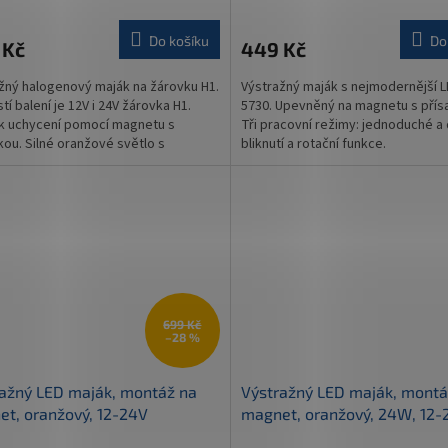
Do košíku
Do
 Kč
449 Kč
žný halogenový maják na žárovku H1.
Výstražný maják s nejmodernější 
tí balení je 12V i 24V žárovka H1.
5730. Upevněný na magnetu s přís
k uchycení pomocí magnetu s
Tři pracovní režimy: jednoduché a 
kou. Silné oranžové světlo s
bliknutí a rotační funkce.
ím režimem....
699 Kč
–28 %
ažný LED maják, montáž na
Výstražný LED maják, montá
t, oranžový, 12-24V
magnet, oranžový, 24W, 12-
4247-Y)
(TT.93L)