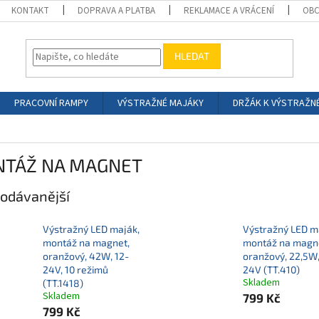
KONTAKT
DOPRAVA A PLATBA
REKLAMACE A VRÁCENÍ
OBC
HLEDAT
PRACOVNÍ RAMPY
VÝSTRAŽNÉ MAJÁKY
DRŽÁK K VÝSTRAŽN
T
TÁŽ NA MAGNET
odávanější
Výstražný LED maják,
Výstražný LED m
montáž na magnet,
montáž na magn
oranžový, 42W, 12-
oranžový, 22,5W,
24V, 10 režimů
24V (TT.410)
Skladem
(TT.1418)
Skladem
799 Kč
799 Kč