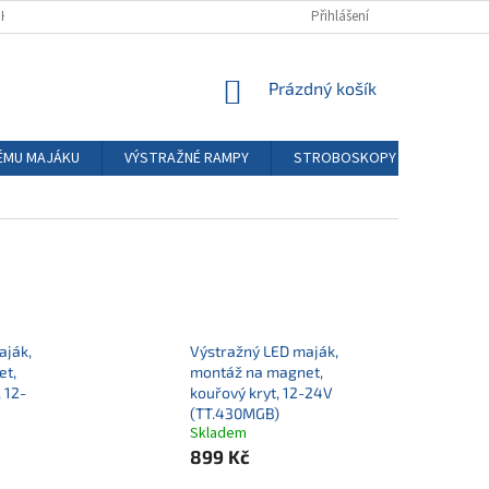
HODNÍ PODMÍNKY
PODMÍNKY GDPR
Přihlášení
NÁKUPNÍ
Prázdný košík
KOŠÍK
ÉMU MAJÁKU
VÝSTRAŽNÉ RAMPY
STROBOSKOPY LED
PŘ
aják,
Výstražný LED maják,
et,
montáž na magnet,
 12-
kouřový kryt, 12-24V
(TT.430MGB)
Skladem
899 Kč