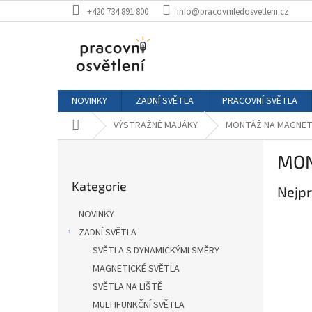
Přejít
+420 734 891 800
info@pracovniledosvetleni.cz
na
obsah
NOVINKY
ZADNÍ SVĚTLA
PRACOVNÍ SVĚTLA
Domů
VÝSTRAŽNÉ MAJÁKY
MONTÁŽ NA MAGNE
P
MON
o
Přeskočit
s
Kategorie
kategorie
Nejpr
t
r
NOVINKY
a
ZADNÍ SVĚTLA
n
SVĚTLA S DYNAMICKÝMI SMĚRY
n
í
MAGNETICKÉ SVĚTLA
p
SVĚTLA NA LIŠTĚ
a
MULTIFUNKČNÍ SVĚTLA