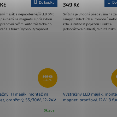
Do košíku
Do
 Kč
349 Kč
žný maják s nejmodernější LED SMD
Svítilna je vhodná především na za
Upevněný na magnetu s přísavkou.
rampy nákladních automobilů nebo
pracovní režim. Auto zástrčka do
kde je nutnost pojezdu. Funkce:
vače s funkcí vypnout/zapnout.
jednorázové bliknutí, dvojité bliknu
čtyřnásobné bliknutí,...
599 Kč
–33 %
ažný H1 maják, montáž na
Výstražný LED maják, montá
t, oranžový, 55/70W, 12-24V
magnet, oranžový, 12W, 3 fu
90G)
12-24V (TT.266L)
Skladem