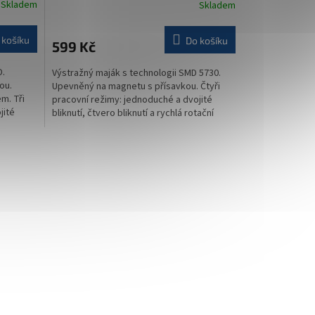
Skladem
Skladem
 košíku
Do košíku
599 Kč
D.
Výstražný maják s technologii SMD 5730.
ou.
Upevněný na magnetu s přísavkou. Čtyři
m. Tři
pracovní režimy: jednoduché a dvojité
jité
bliknutí, čtvero bliknutí a rychlá rotační
funkce.