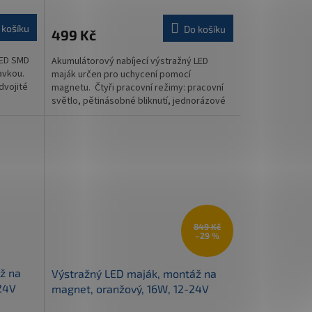
 košíku
Do košíku
499 Kč
LED SMD
Akumulátorový nabíjecí výstražný LED
avkou.
maják určen pro uchycení pomocí
dvojité
magnetu. Čtyři pracovní režimy: pracovní
světlo, pětinásobné bliknutí, jednorázové
bliknutí, SOS...
849 Kč
–29 %
ž na
Výstražný LED maják, montáž na
24V
magnet, oranžový, 16W, 12-24V
(TT.1490)