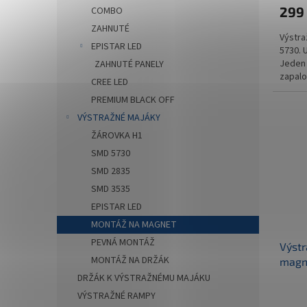
299
COMBO
ZAHNUTÉ
Výstra
EPISTAR LED
5730. 
Jeden 
ZAHNUTÉ PANELY
zapalo
CREE LED
PREMIUM BLACK OFF
VÝSTRAŽNÉ MAJÁKY
ŽÁROVKA H1
SMD 5730
SMD 2835
SMD 3535
EPISTAR LED
MONTÁŽ NA MAGNET
PEVNÁ MONTÁŽ
Výstr
MONTÁŽ NA DRŽÁK
magne
(TT.1
DRŽÁK K VÝSTRAŽNÉMU MAJÁKU
VÝSTRAŽNÉ RAMPY