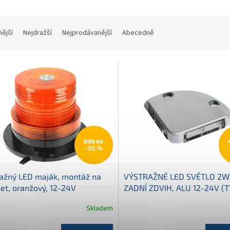
nější
Nejdražší
Nejprodávanější
Abecedně
599 Kč
–50 %
ažný LED maják, montáž na
VÝSTRAŽNÉ LED SVĚTLO 2W
t, oranžový, 12-24V
ZADNÍ ZDVIH, ALU 12-24V (T
4780)
Skladem