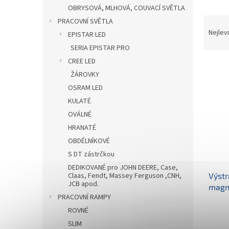
n
OBRYSOVÁ, MLHOVÁ, COUVACÍ SVĚTLA
e
Ř
PRACOVNÍ SVĚTLA
l
a
Nejlev
EPISTAR LED
z
SERIA EPISTAR PRO
e
CREE LED
V
n
ŽÁROVKY
ý
í
p
p
OSRAM LED
i
r
KULATÉ
s
o
OVÁLNÉ
p
d
HRANATÉ
r
u
OBDÉLNÍKOVÉ
o
k
d
S DT zástrčkou
t
u
ů
DEDIKOVANÉ pro JOHN DEERE, Case,
Výstr
Claas, Fendt, Massey Ferguson ,CNH,
k
JCB apod.
magne
t
PRACOVNÍ RAMPY
(TT.1
ů
ROVNÉ
SLIM