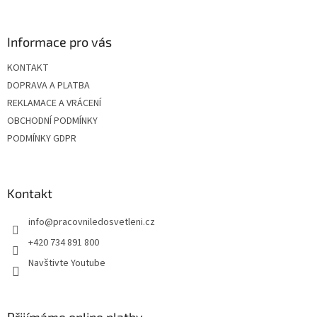
á
p
a
Informace pro vás
t
KONTAKT
í
DOPRAVA A PLATBA
REKLAMACE A VRÁCENÍ
OBCHODNÍ PODMÍNKY
PODMÍNKY GDPR
Kontakt
info
@
pracovniledosvetleni.cz
+420 734 891 800
Navštivte Youtube