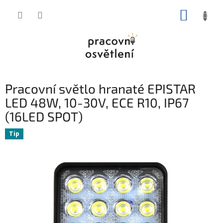
Přejít
NÁKUP
na
obsah
KOŠÍK
Pracovní světlo hranaté EPISTAR
LED 48W, 10-30V, ECE R10, IP67
(16LED SPOT)
Tip