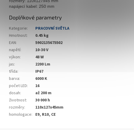
rozměry: 110x127x45 mm
napájecí kabel: 250 mm
Doplňkové parametry
Kategorie
:
PRACOVNÍ SVĚTLA
Hmotnost
:
0.45 kg
EAN
:
5902135675502
napětí
:
10-30 V
výkon
:
48 W
jas
:
2200 Lm
třída
:
IP67
barva
:
6000 K
počet LED
:
16
dosah
:
až 200 m
životnost
:
30 000 h
rozměry
:
110x127x45mm
homologace
:
E9, R10, CE
Z