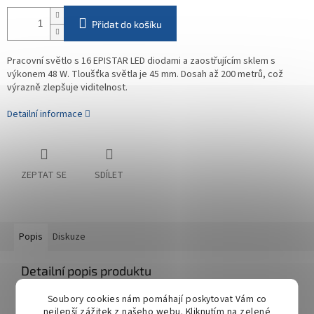
Přidat do košíku
Pracovní světlo s 16 EPISTAR LED diodami a zaostřujícím sklem s
výkonem 48 W. Tloušťka světla je 45 mm. Dosah až 200 metrů, což
výrazně zlepšuje viditelnost.
Detailní informace
ZEPTAT SE
SDÍLET
Popis
Diskuze
Detailní popis produktu
Univerzální LED svítilna s výkonem 48W je velmi nápomocná při
Soubory cookies nám pomáhají poskytovat Vám co
osvětlení pracovního pole při farmářských pracích, na stavbách,
nejlepší zážitek z našeho webu. Kliknutím na zelené