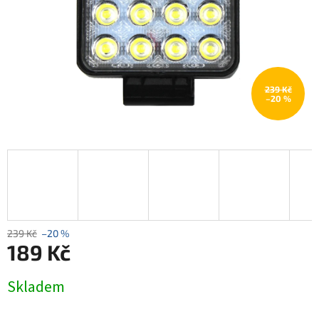
239 Kč
–20 %
239 Kč
–20 %
189 Kč
Měrná
Skladem
cena: