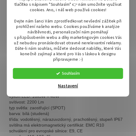
při jízdě v terénu, v zemědělství nebo při plachtění. Díky velmi
tlačítko s nápisem "Souhlasím" 👉 nám umožníte využívat
účinným 16 EPISTAR LED diodám se zaostřujícím sklem je možné
cookies.
Ano, i náš web používá cookies!
maximálně osvětlit pracovní plochu až do 200m při zachování
Dejte nám šanci Vám zprostředkovat nevšední zážitek při
minimální spotřeby energie. Tělo lampy je vyrobeno z vysoce
prohlížení našeho webu. Cookies používáme k analýze
kvalitního hliníku, odolného vůči vysokým i nízkým teplotám.
návštěvnosti, personalizační nám pomáhají
s přizpůsobením webu a díky marketingovým cookies Vás
Vhodné pro:
už nebudou pronásledovat otravné nerelevantní reklamy.
- pracovní osvětlení v zemědělských strojích
Dáte-li nám souhlas, můžete sledovat nabídky, které Vás
- pracovní osvětlení ve stavebních strojích
konečně zajímají a které pro Vás s láskou k designu
- osvětlení před garáží
připravujeme :-)
- přídavné osvětlení pro autobusy nebo nákladní automobily
- osvětlení lodí nebo jachet
Souhlasím
Technické parametry:
Nastavení
napájení: 10-30V
výkon LED: 16x3W = 48W
svítivost: 2200 Lm
typ světla: zaostřující (SPOT)
barva: bílá (studená)
třída: vodotěsný, nárazuvzdorný, prachotěsný, stupeň IP67
svítilna má elektromagnetický certifikát: EMC R10
schválení pro evropské silnice: E9, CE