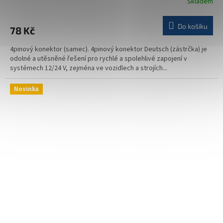
Skladem
Do košíku
78 Kč
4pinový konektor (samec). 4pinový konektor Deutsch (zástrčka) je
odolné a utěsněné řešení pro rychlé a spolehlivé zapojení v
systémech 12/24 V, zejména ve vozidlech a strojích...
Novinka