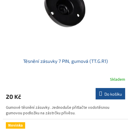
t
r
ů
o
d
u
k
t
ů
Těsnění zásuvky 7 PIN, gumová (TT.G.R1)
Skladem
Do košíku
20 Kč
Gumové těsnění zásuvky. Jednoduše přitlačte vodotěsnou
gumovou podložku na zástrčku přívěsu.
Novinka