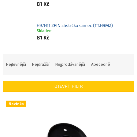
81 Kč
H9/H11 2PIN zástrčka samec (TT.H9M2)
Skladem
81 Kč
Ř
a
Nejlevnější
Nejdražší
Nejprodávanější
Abecedně
z
e
n
OTEVŘÍT FILTR
í
p
V
r
Novinka
ý
o
p
d
i
u
s
k
p