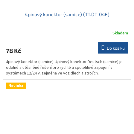
4pinový konektor (samice) (TT.DT-04F)
Skladem
Do košíku
78 Kč
4pinový konektor (samice). 4pinový konektor Deutsch (samice) je
odolné a utěsněné řešení pro rychlé a spolehlivé zapojení v
systémech 12/24 V, zejména ve vozidlech a strojích...
Novinka