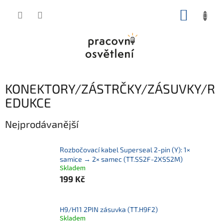
Přejít
NÁKUP
na
obsah
KOŠÍK
KONEKTORY/ZÁSTRČKY/ZÁSUVKY/R
EDUKCE
Nejprodávanější
Rozbočovací kabel Superseal 2-pin (Y): 1×
samice → 2× samec (TT.SS2F-2XSS2M)
Skladem
199 Kč
H9/H11 2PIN zásuvka (TT.H9F2)
Skladem