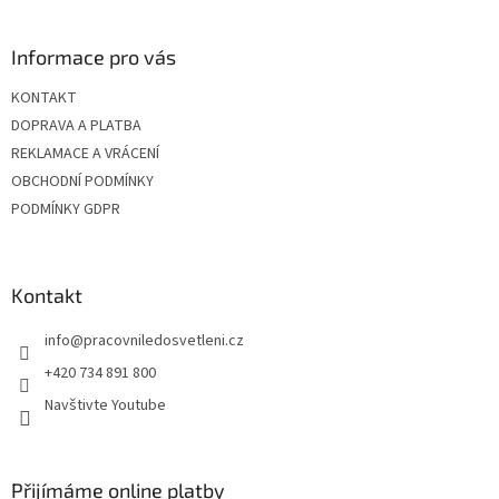
c
á
n
í
p
í
p
a
Informace pro vás
r
t
v
KONTAKT
í
k
DOPRAVA A PLATBA
y
v
REKLAMACE A VRÁCENÍ
ý
OBCHODNÍ PODMÍNKY
p
PODMÍNKY GDPR
i
s
u
Kontakt
info
@
pracovniledosvetleni.cz
+420 734 891 800
Navštivte Youtube
Přijímáme online platby