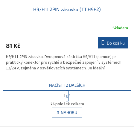
H9/H11 2PIN zásuvka (TT.H9F2)
Skladem
Do košíku
81 Kč
H9/H11 2PIN zásuvka. Dvoupinová zástrčka H9/H11 (samice) je
praktický konektor pro rychlé a bezpečné zapojení v systémech
12/24 V, zejména v osvětlovacích systémech. Je ideální...
NAČÍST 12 DALŠÍCH
S
1
3
t
O
r
26
položek celkem
v
á
l
NAHORU
n
á
k
d
o
v
Z
a
á