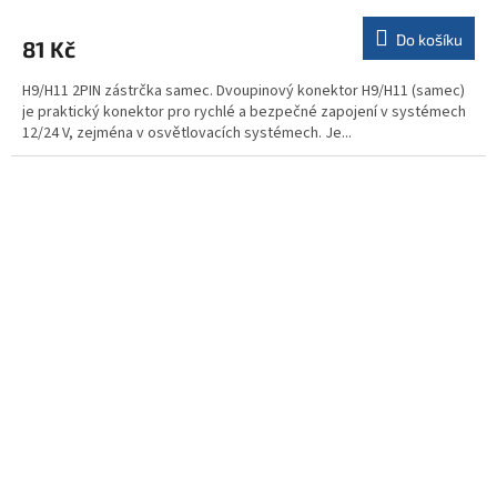
Do košíku
81 Kč
H9/H11 2PIN zástrčka samec. Dvoupinový konektor H9/H11 (samec)
je praktický konektor pro rychlé a bezpečné zapojení v systémech
12/24 V, zejména v osvětlovacích systémech. Je...