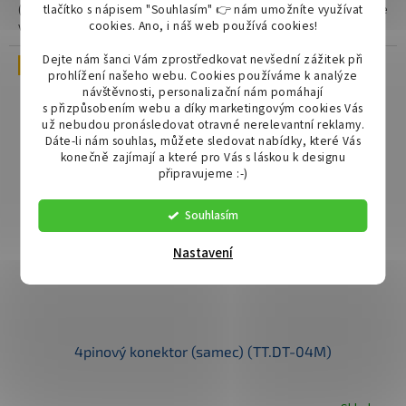
tlačítko s nápisem "Souhlasím" 👉 nám umožníte využívat
(samice) je robustní, hermetický elektrický konektor pro instalaci ve
cookies.
Ano, i náš web používá cookies!
vozidlech a strojích pracujících v náročných...
Dejte nám šanci Vám zprostředkovat nevšední zážitek při
Novinka
prohlížení našeho webu. Cookies používáme k analýze
návštěvnosti, personalizační nám pomáhají
s přizpůsobením webu a díky marketingovým cookies Vás
už nebudou pronásledovat otravné nerelevantní reklamy.
Dáte-li nám souhlas, můžete sledovat nabídky, které Vás
konečně zajímají a které pro Vás s láskou k designu
připravujeme :-)
Souhlasím
Nastavení
4pinový konektor (samec) (TT.DT-04M)