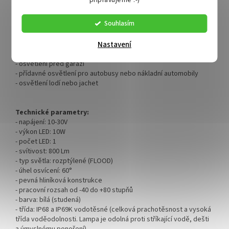
Vhodné pro:
Souhlasím
- osvětlení v lesnictví
- pracovní osvětlení v zemědělských strojích
Nastavení
- pracovní osvětlení ve stavebních strojích
- osvětlení offroad
- osvětlení před garáží
- přídavné osvětlení pro autobusy nebo nákladní automobily
- osvětlení lodí nebo jachet
Technické parametry:
- napájení: 10-30V
- výkon LED: 10W
- počet LED: 1
- svítivost: 800 Lm
- typ světla: rozptýlené (FLOOD)
- úhel osvícení: 60°
- pevná hliníková konstrukce
- pracovní rozsah od -40 do +80 stupňů
- barva: bílá (studená)
- třída: IP68 a IP69K vodotěsné (celková prachotěsnost a vysoká
třída voděodolnosti. Lampa je odolná proti stříkající vodě, dešti