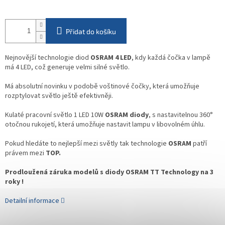
Přidat do košíku
Nejnovější technologie
diod
OSRAM 4 LED
, kdy každá čočka v lampě
má 4 LED, což generuje velmi silné světlo.
Má absolutní novinku v podobě voštinové čočky, která umožňuje
rozptylovat světlo ještě efektivněji.
Kulaté pracovní světlo 1 LED 10W
OSRAM diody
, s nastavitelnou 360°
otočnou rukojetí, která umožňuje nastavit lampu v libovolném úhlu.
Pokud hledáte to nejlepší mezi světly tak technologie
OSRAM
patří
právem mezi
TOP.
Prodloužená záruka modelů s diody OSRAM TT Technology na 3
roky !
Detailní informace