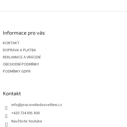
Z
á
p
a
Informace pro vás
t
KONTAKT
í
DOPRAVA A PLATBA
REKLAMACE A VRÁCENÍ
OBCHODNÍ PODMÍNKY
PODMÍNKY GDPR
Kontakt
info
@
pracovniledosvetleni.cz
+420 734 891 800
Navštivte Youtube