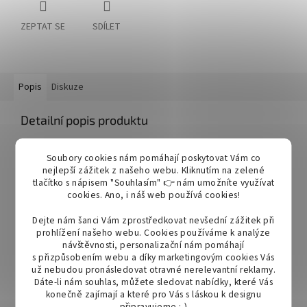
ZEPTAT SE
SDÍLET
Popis
Diskuze
Detailní popis produktu
Nová technologie diod
OSRAM 4 LED
, kdy každá čočka v lampě
Soubory cookies nám pomáhají poskytovat Vám co
má 4 LED, což generuje velmi silné světlo.
nejlepší zážitek z našeho webu. Kliknutím na zelené
tlačítko s nápisem "Souhlasím" 👉 nám umožníte využívat
Pracovní světlo s 1 LED diodou.
cookies.
Ano, i náš web používá cookies!
Intenzita jasu je 800 lumenů s odstínem jasné bílé barvy světla.
Dejte nám šanci Vám zprostředkovat nevšední zážitek při
Příkon 10W.
prohlížení našeho webu. Cookies používáme k analýze
návštěvnosti, personalizační nám pomáhají
Ceněný produkt zemědělců, stavitelů a silničářů.
s přizpůsobením webu a díky marketingovým cookies Vás
už nebudou pronásledovat otravné nerelevantní reklamy.
Díky krytí IP68 a IP69K je světlo plně vodotěsné a tudíž i velmi
Dáte-li nám souhlas, můžete sledovat nabídky, které Vás
oblíbené mezi majiteli lodí.
konečně zajímají a které pro Vás s láskou k designu
připravujeme :-)