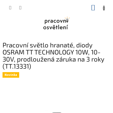
Přejít
NÁKUP
na
obsah
KOŠÍK
Pracovní světlo hranaté, diody
OSRAM TT TECHNOLOGY 10W, 10-
30V, prodloužená záruka na 3 roky
(TT.13331)
Novinka