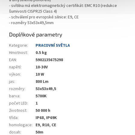
a úmyslnému ponoření)
- svítilna má elektromagnetický certifikát: EMC R10 (redukce
šumivosti CISPR25 Class 4)
- schválení pro evropské silnice: E9, CE
- r
ozměry 53x53x49,5mm
Doplňkové parametry
Kategorie
:
PRACOVNÍ SVĚTLA
Hmotnost
:
0.5 kg
EAN
:
5902135675298
napětí
:
10-30V
výkon
:
10 W
jas
:
800 Lm
rozměry
:
53x53x49,5
barva
:
5700K
počet LED
:
1
životnost
:
50 000 h
třída
:
IP68, IP69K
homologace
:
E9, R10, CE
dosah
:
50m