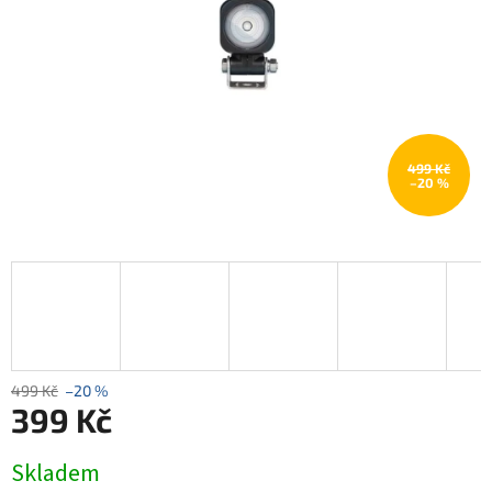
499 Kč
–20 %
499 Kč
–20 %
399 Kč
Měrná
Skladem
cena: