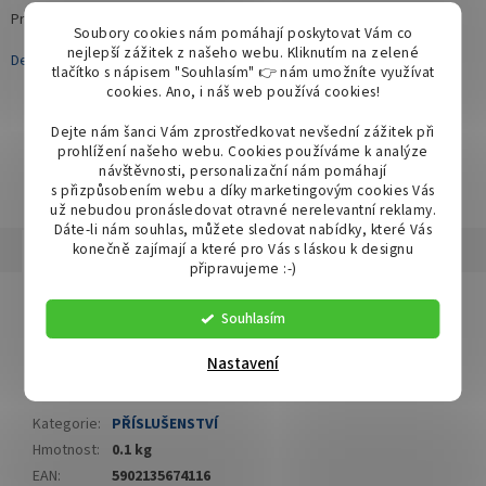
Pravý přerušovač - relé LED blinkrů určené pro 12V napětí.
Soubory cookies nám pomáhají poskytovat Vám co
nejlepší zážitek z našeho webu. Kliknutím na zelené
Detailní informace
tlačítko s nápisem "Souhlasím" 👉 nám umožníte využívat
cookies.
Ano, i náš web používá cookies!
Dejte nám šanci Vám zprostředkovat nevšední zážitek při
prohlížení našeho webu. Cookies používáme k analýze
ZEPTAT SE
SDÍLET
návštěvnosti, personalizační nám pomáhají
s přizpůsobením webu a díky marketingovým cookies Vás
už nebudou pronásledovat otravné nerelevantní reklamy.
Dáte-li nám souhlas, můžete sledovat nabídky, které Vás
konečně zajímají a které pro Vás s láskou k designu
Popis
Diskuze
připravujeme :-)
Detailní popis produktu
Souhlasím
Pravý přerušovač - relé LED blinkrů určené pro 12V napětí.
Nastavení
Doplňkové parametry
Kategorie
:
PŘÍSLUŠENSTVÍ
Hmotnost
:
0.1 kg
EAN
:
5902135674116