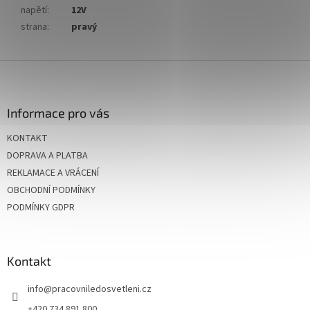
napětí
:
12V
strana
:
pravý
Z
á
p
a
Informace pro vás
t
KONTAKT
í
DOPRAVA A PLATBA
REKLAMACE A VRÁCENÍ
OBCHODNÍ PODMÍNKY
PODMÍNKY GDPR
Kontakt
info
@
pracovniledosvetleni.cz
+420 734 891 800