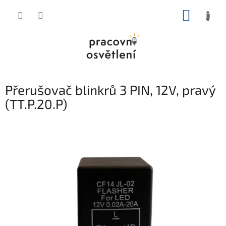
Přejít
NÁKUP
na
obsah
KOŠÍK
Přerušovač blinkrů 3 PIN, 12V, pravý
(TT.P.20.P)