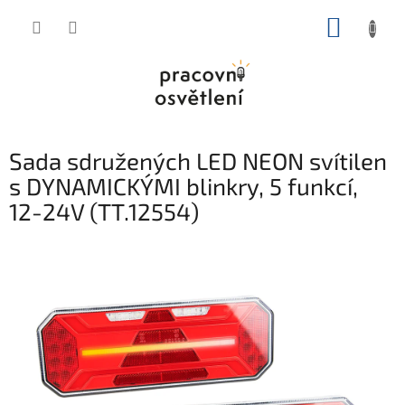
Přejít
NÁKUP
na
obsah
KOŠÍK
Sada sdružených LED NEON svítilen
s DYNAMICKÝMI blinkry, 5 funkcí,
12-24V (TT.12554)