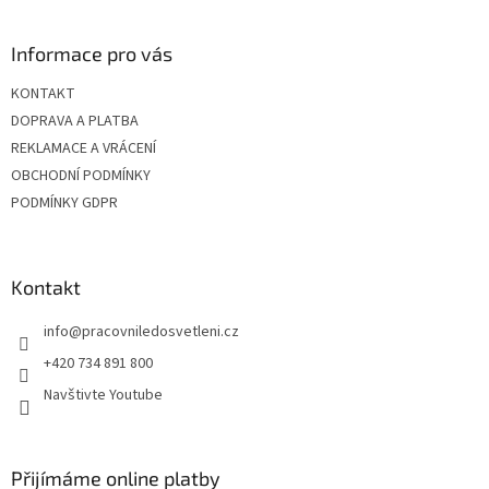
á
p
a
Informace pro vás
t
KONTAKT
í
DOPRAVA A PLATBA
REKLAMACE A VRÁCENÍ
OBCHODNÍ PODMÍNKY
PODMÍNKY GDPR
Kontakt
info
@
pracovniledosvetleni.cz
+420 734 891 800
Navštivte Youtube
Přijímáme online platby