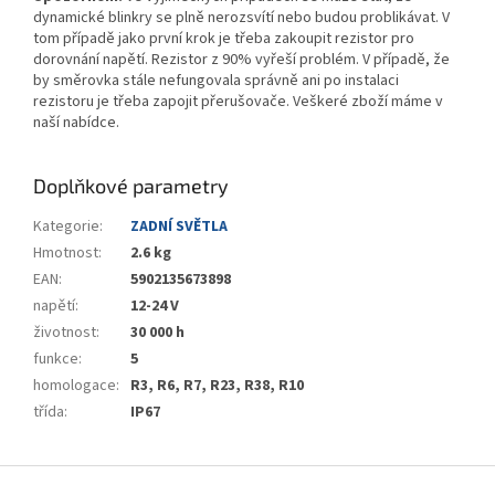
dynamické blinkry se plně nerozsvítí nebo budou problikávat. V
tom případě jako první krok je třeba zakoupit rezistor pro
dorovnání napětí. Rezistor z 90% vyřeší problém. V případě, že
by směrovka stále nefungovala správně ani po instalaci
rezistoru je třeba zapojit přerušovače. Veškeré zboží máme v
naší nabídce.
Doplňkové parametry
Kategorie
:
ZADNÍ SVĚTLA
Hmotnost
:
2.6 kg
EAN
:
5902135673898
napětí
:
12-24 V
životnost
:
30 000 h
funkce
:
5
homologace
:
R3, R6, R7, R23, R38, R10
třída
:
IP67
Z