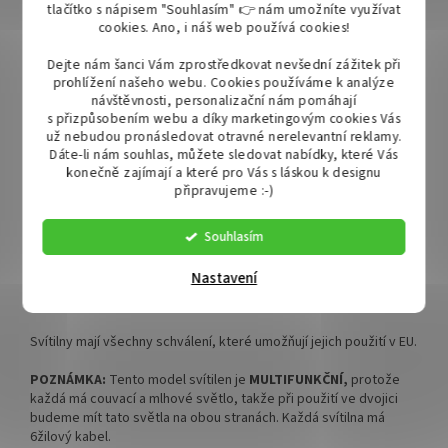
tlačítko s nápisem "Souhlasím" 👉 nám umožníte využívat
cookies.
Ano, i náš web používá cookies!
Dejte nám šanci Vám zprostředkovat nevšední zážitek při
prohlížení našeho webu. Cookies používáme k analýze
návštěvnosti, personalizační nám pomáhají
Obrysové světla mají na pohled velmi příjemné a perfektně
s přizpůsobením webu a díky marketingovým cookies Vás
viditelné poziční světlo v podobě
NEONu
a
už nebudou pronásledovat otravné nerelevantní reklamy.
moderní
DYNAMICKOU
kontrolku. Jedná se o technologicky
Dáte-li nám souhlas, můžete sledovat nabídky, které Vás
nejvyspělejší žárovky na trhu.
konečně zajímají a které pro Vás s láskou k designu
připravujeme :-)
LED obrysové moduly jsou vyrobeny ze speciálního materiálu,
díky kterému nejsou vidět jednotlivé světelné body, ale celý
Souhlasím
tvar světla a jeho neonová záře.
Nastavení
Kryt i obal světla je vyrobeny z vysoce kvalitního plastu, který je
odolný vůči poškrábání, teplotním vlivům a UV záření.
Svítilny mají všechny schválení, které umožňují jejich použití v EU.
POZNÁMKA:
Tento model svítilen je
MULTIFUNKČNÍ,
protože
každá má couvací a mlhové světlo, takže při použití ve dvojici
budeme mít tato světla na obou stranách. Každá svítilna má
6žilový kabel.