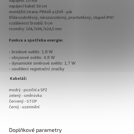
napájení: 10-30V
napájecí kabel: 50 cm
montážní strana: PRAVÁ a LEVÁ - pár
třída:vodotěsný, nárazuvzdorný, prachutěsný, stupeň IP67
vzdálenost šroubů: 9 cm
rozměry:
104,7x94,7x24,5 mm
Funkce a spotřeba energie:
- brzdové světlo: 1,8 W
- obrysové světlo: 4,8 W 
- dynamické směrové světlo: 1,7 W
- osvětlení registrační značky
Kabeláž:
modrý - poziční a SPZ
zelený - směrovka
červený - STOP
černý - uzemnění
Doplňkové parametry