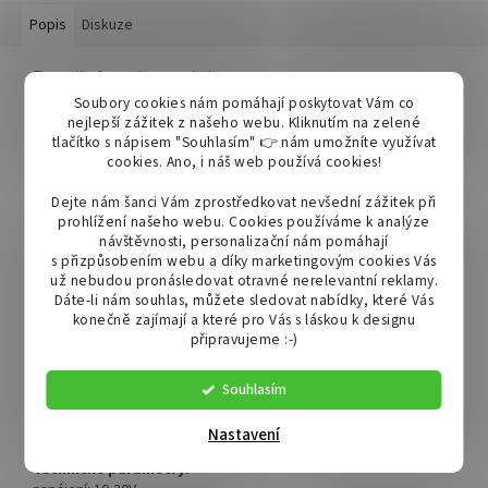
Popis
Diskuze
Detailní popis produktu
Soubory cookies nám pomáhají poskytovat Vám co
Multifunkční zadní svítilny
s postupným (dynamickým)
nejlepší zážitek z našeho webu. Kliknutím na zelené
rozsvěcováním ukazatele je ideální pro návěsy a přívěsy.
tlačítko s nápisem "Souhlasím" 👉 nám umožníte využívat
cookies.
Ano, i náš web používá cookies!
Svítilna má 4 funkce: brzdové, směrové, podsvícení SPZ a
obrysové světlo
Dejte nám šanci Vám zprostředkovat nevšední zážitek při
prohlížení našeho webu. Cookies používáme k analýze
návštěvnosti, personalizační nám pomáhají
Kryt i obal světla je vyrobeny z vysoce kvalitního plastu, který je
s přizpůsobením webu a díky marketingovým cookies Vás
odolný vůči poškrábání, teplotním vlivům a UV záření.
už nebudou pronásledovat otravné nerelevantní reklamy.
Dáte-li nám souhlas, můžete sledovat nabídky, které Vás
Svítilny mají všechny schválení, které umožňují jejich použití v EU.
konečně zajímají a které pro Vás s láskou k designu
připravujeme :-)
Vhodné pro:
- osobní automobily a nákladní vozidla (homologované)
- přívěsy a návěsy
Souhlasím
- zemědělské stroje a zařízení
- stavební stroje
Nastavení
Technické parametry: