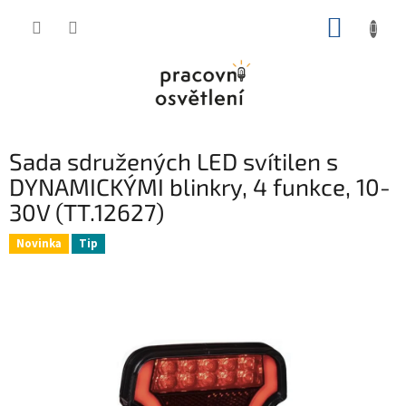
Přejít
NÁKUP
na
obsah
KOŠÍK
Sada sdružených LED svítilen s
DYNAMICKÝMI blinkry, 4 funkce, 10-
30V (TT.12627)
Novinka
Tip