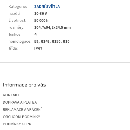
Kategorie
:
ZADNÍ SVĚTLA
napětí
:
10-30 V
životnost
:
50 000 h
rozměry
:
104,7x94,7x24,5 mm
funkce
:
4
homologace
:
E9, R148, R150, R10
třída
:
IP67
Z
á
p
a
Informace pro vás
t
KONTAKT
í
DOPRAVA A PLATBA
REKLAMACE A VRÁCENÍ
OBCHODNÍ PODMÍNKY
PODMÍNKY GDPR