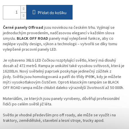
Přidat do košíku
Černé panely Offroad
jsou novinkou na českém trhu. Vyjímají se
jednoduchým provedením, nadčasovou elegancí v každém slova
smyslu.
BLACK OFF ROAD
panely mají vylepšené funkce, aby co
nejlépe využily design, výkon a technologii – vytvořili se díky tomu
vylepšené pracovní panely LED.
Je vybaveno 36LG LED
čočkou rozptylující světlo, který má dlouhý
dosah až 472 metrů. Rampa je unikátní také vysokou svítivosti, která je
16200Lm.
Nový světelný paprsek poskytuje jedinečný zážitek z
jízdy.
Světla jsou homologovaná a patří do třídy IP69K, kdy je můžete
mýt i vysokotlakovým čističem.
Oproti klasickým rampám se BLACK
OFF ROAD rampa může chlubit daleko výraznější životností až 50 000h.
Materiálům, ze kterých jsou panely vyrobeny, důvěřují profesionální
řidiči po celém světě již léta.
Světlo je vhodné především pro off roady, ale může se využít i na
traktory, zemědělské, stavební a lesní stroje, trucky apod.