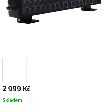
2 999 Kč
Měrná
Skladem
cena: