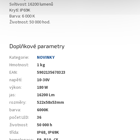
Svítivost: 16200 lumenů
Krytí: IP69K
Barva: 6 000 K
Životnost: 50 000 hod.
Doplňkové parametry
Kategorie
:
NOVINKY
Hmotnost
:
1 kg
EAN
:
5902135670323
napětí
:
10-30V
výkon
:
180 W
jas
:
16200 Lm
rozměry
:
522x58x53mm
barva
:
6000K
počet LED
:
36
životnost
:
50 000 h
třída
:
IP68, IP69K