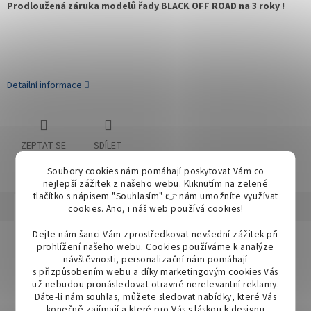
Prodloužená záruka modelů řady BLACK OFF ROAD na 3 roky !
Detailní informace
ZEPTAT SE
SDÍLET
Soubory cookies nám pomáhají poskytovat Vám co
nejlepší zážitek z našeho webu. Kliknutím na zelené
tlačítko s nápisem "Souhlasím" 👉 nám umožníte využívat
Popis
Diskuze
cookies.
Ano, i náš web používá cookies!
Dejte nám šanci Vám zprostředkovat nevšední zážitek při
Detailní popis produktu
prohlížení našeho webu. Cookies používáme k analýze
návštěvnosti, personalizační nám pomáhají
Je vybaveno LG LED
čočkou rozptylující světlo, který má dlouhý
s přizpůsobením webu a díky marketingovým cookies Vás
dosah.
už nebudou pronásledovat otravné nerelevantní reklamy.
Dáte-li nám souhlas, můžete sledovat nabídky, které Vás
konečně zajímají a které pro Vás s láskou k designu