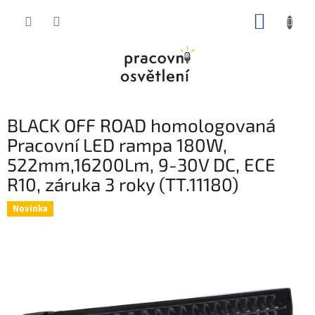
Přejít
NÁKUP
na
obsah
KOŠÍK
BLACK OFF ROAD homologovaná
Pracovní LED rampa 180W,
522mm,16200Lm, 9-30V DC, ECE
R10, záruka 3 roky (TT.11180)
Novinka