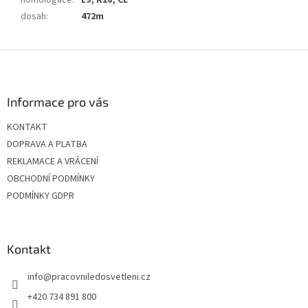
homologace
:
E9, R10, CE
dosah
:
472m
Z
á
p
a
Informace pro vás
t
KONTAKT
í
DOPRAVA A PLATBA
REKLAMACE A VRÁCENÍ
OBCHODNÍ PODMÍNKY
PODMÍNKY GDPR
Kontakt
info
@
pracovniledosvetleni.cz
+420 734 891 800