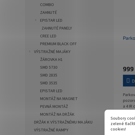
COMBO
ZAHNUTÉ
EPISTAR LED
ZAHNUTÉ PANELY
CREE LED
Parko
PREMIUM BLACK OFF
VÝSTRAŽNÉ MAJÁKY
ŽÁROVKA H1
SMD 5730
999
SMD 2835
D
SMD 3535
EPISTAR LED
Parkov
MONTÁŽ NA MAGNET
pozoro
a 4 IR
PEVNÁ MONTÁŽ
je urč
MONTÁŽ NA DRŽÁK
vozidl
Soubory cook
DRŽÁK K VÝSTRAŽNÉMU MAJÁKU
autobu
zelené tlačí
cookies!
zemědě
VÝSTRAŽNÉ RAMPY