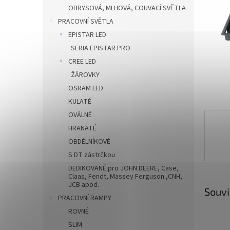
n
OBRYSOVÁ, MLHOVÁ, COUVACÍ SVĚTLA
e
PRACOVNÍ SVĚTLA
l
EPISTAR LED
SERIA EPISTAR PRO
CREE LED
ŽÁROVKY
OSRAM LED
KULATÉ
OVÁLNÉ
HRANATÉ
OBDÉLNÍKOVÉ
S DT zástrčkou
DEDIKOVANÉ pro JOHN DEERE, Case,
Claas, Fendt, Massey Ferguson ,CNH,
JCB apod.
Souvi
PRACOVNÍ RAMPY
ROVNÉ
SLIM