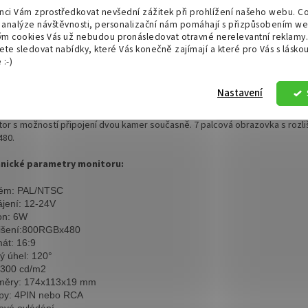
s
Diskuze
nci Vám zprostředkovat nevšední zážitek při prohlížení našeho webu. C
analýze návštěvnosti, personalizační nám pomáhají s přizpůsobením we
m cookies Vás už nebudou pronásledovat otravné nerelevantní reklamy.
ailní popis produktu
ete sledovat nabídky, které Vás konečně zajímají a které pro Vás s lásko
:-)
stí balení je 7’’ barevný monitor s možností
připojení dvou kamer
souča
išením 800x480 + Parkovací kamera s pozorovacím úhlem 120 stupňů a 4 IR d
Nastavení
í vidění + 15 m propojovací kabel 4PINový + dálkové ovládání.
tor s možností připojení dvou kamer současně. 7 palcová obrazovka s rozl
480.
nické parametry monitoru:
tém: PAL/NTSC
jení: 12-24V
on: 6W
išení:800RGBx480
át: 16:9
ý úhel: 120°
 300 cd/m2
měry: 174x113x19 mm
py: 4PIN nebo RCA 
ové ovládání