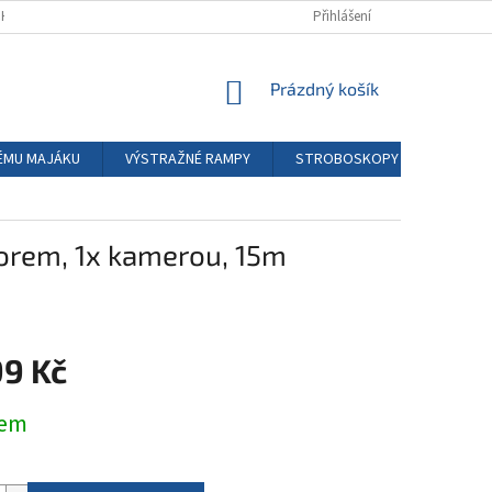
HODNÍ PODMÍNKY
PODMÍNKY GDPR
Přihlášení
NÁKUPNÍ
Prázdný košík
KOŠÍK
ÉMU MAJÁKU
VÝSTRAŽNÉ RAMPY
STROBOSKOPY LED
PŘ
torem, 1x kamerou, 15m
99 Kč
dem