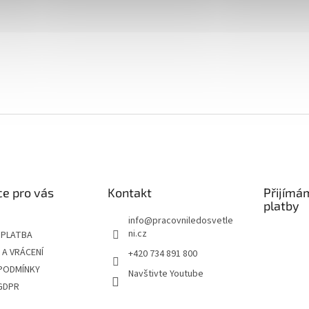
e pro vás
Kontakt
Přijímá
platby
info
@
pracovniledosvetle
ni.cz
 PLATBA
A VRÁCENÍ
+420 734 891 800
PODMÍNKY
Navštivte Youtube
GDPR