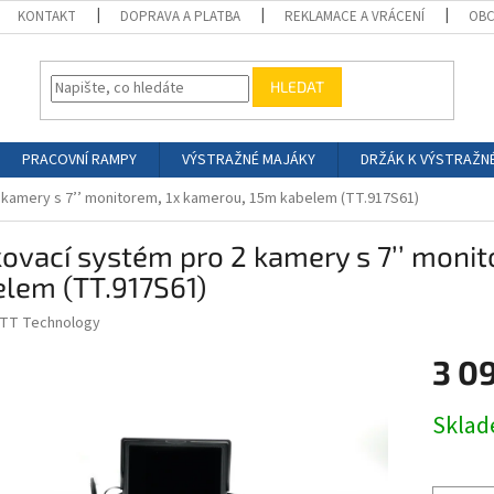
KONTAKT
DOPRAVA A PLATBA
REKLAMACE A VRÁCENÍ
OBC
HLEDAT
PRACOVNÍ RAMPY
VÝSTRAŽNÉ MAJÁKY
DRŽÁK K VÝSTRAŽN
 kamery s 7’’ monitorem, 1x kamerou, 15m kabelem (TT.917S61)
ovací systém pro 2 kamery s 7’’ moni
lem (TT.917S61)
TT Technology
3 0
Měrná
Skla
cena: