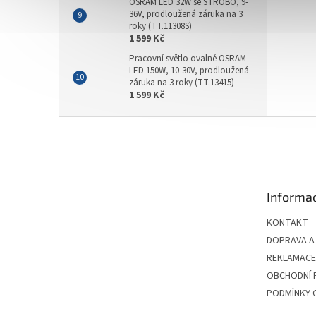
OSRAM LED 32W se STROBO, 9-
36V, prodloužená záruka na 3
roky (TT.11308S)
1 599 Kč
Pracovní světlo ovalné OSRAM
LED 150W, 10-30V, prodloužená
záruka na 3 roky (TT.13415)
1 599 Kč
Z
á
p
a
t
Informac
í
KONTAKT
DOPRAVA A
REKLAMACE 
OBCHODNÍ 
PODMÍNKY 