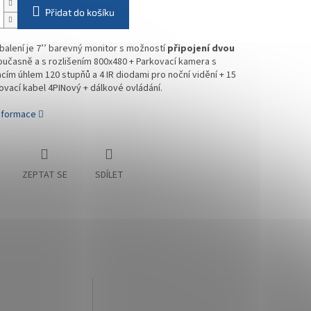
Přidat do košíku
balení je 7’’ barevný monitor s možností
připojení dvou
učasně a s rozlišením 800x480 + Parkovací kamera s
ím úhlem 120 stupňů a 4 IR diodami pro noční vidění + 15
vací kabel 4PINový + dálkové ovládání.
informace
ZEPTAT SE
SDÍLET