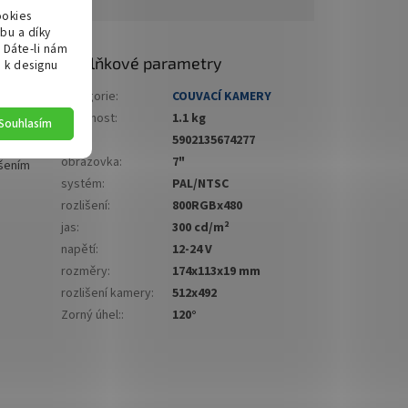
ookies
bu a díky
 Dáte-li nám
Doplňkové parametry
u k designu
sně a s
Kategorie
:
COUVACÍ KAMERY
iodami pro
Hmotnost
:
1.1 kg
Souhlasím
EAN
:
5902135674277
obrazovka
:
7"
išením
systém
:
PAL/NTSC
rozlišení
:
800RGBx480
jas
:
300 cd/m²
napětí
:
12-24 V
rozměry
:
174x113x19 mm
rozlišení kamery
:
512x492
Zorný úhel:
:
120°