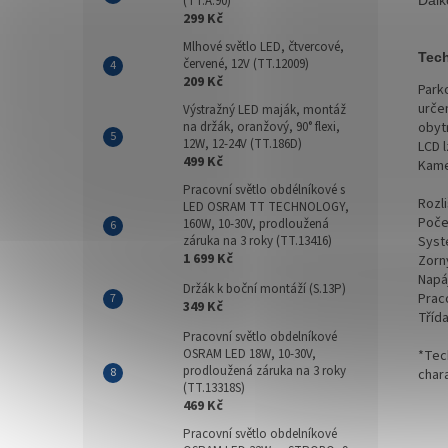
(TT.A.90)
299 Kč
Mlhové světlo LED, čtvercové,
Tech
červené, 12V (TT.12009)
209 Kč
Park
urče
Výstražný LED maják, montáž
obyt
na držák, oranžový, 90° flexi,
12W, 12-24V (TT.186D)
LCD 
499 Kč
Kame
Pracovní světlo obdélníkové s
Rozl
LED OSRAM TT TECHNOLOGY,
Počet
160W, 10-30V, prodloužená
Syst
záruka na 3 roky (TT.13416)
1 699 Kč
Zorný
Napáj
Držák k boční montáží (S.13P)
Praco
349 Kč
Tříd
Pracovní světlo obdelníkové
OSRAM LED 18W, 10-30V,
*Tec
prodloužená záruka na 3 roky
char
(TT.13318S)
469 Kč
Pracovní světlo obdelníkové