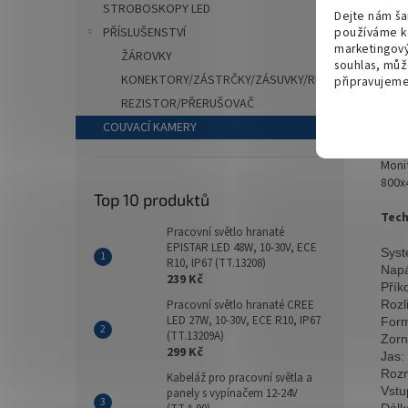
Popi
STROBOSKOPY LED
Dejte nám ša
používáme k 
PŘÍSLUŠENSTVÍ
marketingový
ŽÁROVKY
Det
souhlas, můž
KONEKTORY/ZÁSTRČKY/ZÁSUVKY/REDUKCE
připravujeme 
Součá
REZISTOR/PŘERUŠOVAČ
rozl
COUVACÍ KAMERY
nočn
Moni
800x
Top 10 produktů
Tech
Pracovní světlo hranaté
EPISTAR LED 48W, 10-30V, ECE
Sys
R10, IP67 (TT.13208)
Napá
239 Kč
Přík
Rozl
Pracovní světlo hranaté CREE
LED 27W, 10-30V, ECE R10, IP67
Form
(TT.13209A)
Zorn
299 Kč
Jas:
Roz
Kabeláž pro pracovní světla a
Vstu
panely s vypínačem 12-24V
Dálk