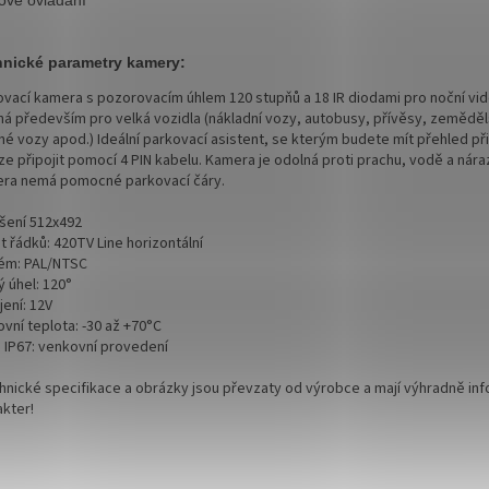
nické parametry kamery:
ovací kamera s pozorovacím úhlem 120 stupňů a 18 IR diodami pro noční vid
ná především pro velká vozidla (nákladní vozy, autobusy, přívěsy, zeměděl
né vozy apod.) Ideální parkovací asistent, se kterým budete mít přehled při
lze připojit pomocí 4 PIN kabelu. Kamera je odolná proti prachu, vodě a nár
ra nemá pomocné parkovací čáry.
išení 512x492
 řádků: 420TV Line horizontální
ém: PAL/NTSC
 úhel: 120°
ení: 12V
vní teplota: -30 až +70°C
a IP67: venkovní provedení
hnické specifikace a obrázky jsou převzaty od výrobce a mají výhradně inf
akter!