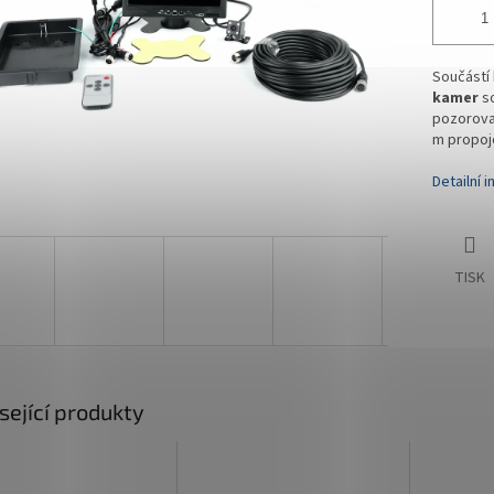
Součástí 
kamer
so
pozorovac
m propojo
Detailní 
TISK
sející produkty