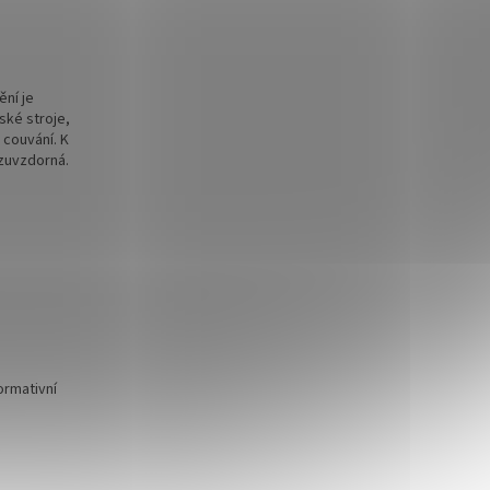
ění je
ské stroje,
 couvání. K
azuvzdorná.
ormativní