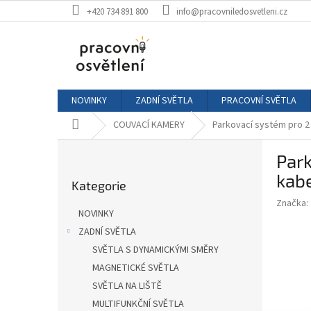
Přejít
+420 734 891 800
info@pracovniledosvetleni.cz
na
obsah
NOVINKY
ZADNÍ SVĚTLA
PRACOVNÍ SVĚTLA
Domů
COUVACÍ KAMERY
Parkovací systém pro 2
P
Park
o
Přeskočit
s
kabe
Kategorie
kategorie
t
Značka:
r
NOVINKY
a
ZADNÍ SVĚTLA
n
SVĚTLA S DYNAMICKÝMI SMĚRY
n
í
MAGNETICKÉ SVĚTLA
p
SVĚTLA NA LIŠTĚ
a
MULTIFUNKČNÍ SVĚTLA