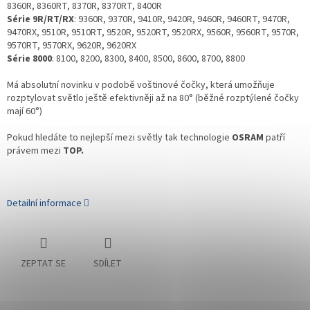
8360R, 8360RT, 8370R, 8370RT, 8400R
Série 9R/RT/RX
: 9360R, 9370R, 9410R, 9420R, 9460R, 9460RT, 9470R,
9470RX, 9510R, 9510RT, 9520R, 9520RT, 9520RX, 9560R, 9560RT, 9570R,
9570RT, 9570RX, 9620R, 9620RX
Série 8000
: 8100, 8200, 8300, 8400, 8500, 8600, 8700, 8800
Má absolutní novinku v podobě voštinové čočky, která umožňuje
rozptylovat světlo ještě efektivněji až na 80° (běžné rozptýlené čočky
mají 60°)
Pokud hledáte to nejlepší mezi světly tak technologie
OSRAM
patří
právem mezi
TOP.
Detailní informace
ZEPTAT SE
SDÍLET