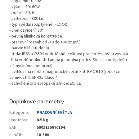
- napájení: 10-30V
- výkon LED: 60W
- počet LED: 6
- svítivost: 4800 Lm
- typ světla: rozptýlené (FLOOD)
- úhel osvícení: 80°
- pevná hliníková konstrukce
- pracovní rozsah od -40 do +80 stupňů
- barva: bílá (studená)
- třída: IP68 a IP69K vodotěsné (celková prachotěsnost a vysoká
třída voděodolnosti. Lampa je odolná proti stříkající vodě, dešti
a úmyslnému ponoření)
- svítilna má elektromagnetický certifikát: EMC R10 (redukce
šumivosti CISPR25 Class 4)
- schválení pro evropské silnice: E9, CE
Doplňkové parametry
Kategorie
:
PRACOVNÍ SVĚTLA
Hmotnost
:
0.5 kg
EAN
:
5902135670194
napětí
:
10-30V