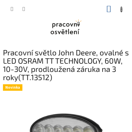
Přejít
NÁKUP
na
obsah
KOŠÍK
Pracovní světlo John Deere, ovalné s
LED OSRAM TT TECHNOLOGY, 60W,
10-30V, prodloužená záruka na 3
roky(TT.13512)
Novinka