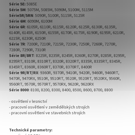
Série 5E:
5085E
Série 5M
: 5075M, 5085M, 5090M, 5100M, 5115M
Série5R/5RN
: 5090R, 5100R, 5115R, 5125R
Série 6M
: 6090M, 6100M
Série 6R
: 6105R, 6110R, 6115R, 6120R, 6125R, 6130R, 6135R,
6140R, 6145R, 6150R, 6155R, 6170R, 6175R, 6190R, 6195R, 6210R,
6215R, 6230R, 6250R
Série 7R
: 7200R, 7210R, 7215R, 7230R, 7250R, 7260R, 7270R,
7280R, 7290R, 7310R
Série 8R/8RT
: 8225R, 8235R, 8245R, 8260R, 8270R, 8285R, 8295R,
8295RT, 8310R, 8310RT, 8320R, 8320RT, 8335R, 8335RT, 8345R,
8345RT, 8360R, 8360RT, 8370R, 8370RT, 8400R
Série 9R/RT/RX
: 9360R, 9370R, 9410R, 9420R, 9460R, 9460RT,
9470R, 9470RX, 9510R, 9510RT, 9520R, 9520RT, 9520RX, 9560R,
9560RT, 9570R, 9570RT, 9570RX, 9620R, 9620RX
Série 8000
: 8100, 8200, 8300, 8400, 8500, 8600, 8700, 8800
- osvětlení v lesnictví
- pracovní osvětlení v zemědělských strojích
- pracovní osvětlení ve stavebních strojích
Technické parametry: