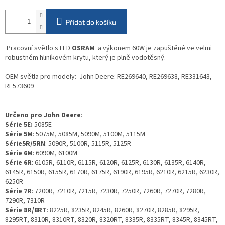
Přidat do košíku
Pracovní světlo
s LED
OSRAM
a
výkonem 60W je zapuštěné ve velmi
robustném hliníkovém krytu, který je plně vodotěsný.
OEM světla pro modely: John Deere: RE269640, RE269638, RE331643,
RE573609
Určeno pro John Deere
:
Série 5E:
5085E
Série 5M
: 5075M, 5085M, 5090M, 5100M, 5115M
Série5R/5RN
: 5090R, 5100R, 5115R, 5125R
Série 6M
: 6090M, 6100M
Série 6R
: 6105R, 6110R, 6115R, 6120R, 6125R, 6130R, 6135R, 6140R,
6145R, 6150R, 6155R, 6170R, 6175R, 6190R, 6195R, 6210R, 6215R, 6230R,
6250R
Série 7R
: 7200R, 7210R, 7215R, 7230R, 7250R, 7260R, 7270R, 7280R,
7290R, 7310R
Série 8R/8RT
: 8225R, 8235R, 8245R, 8260R, 8270R, 8285R, 8295R,
8295RT, 8310R, 8310RT, 8320R, 8320RT, 8335R, 8335RT, 8345R, 8345RT,