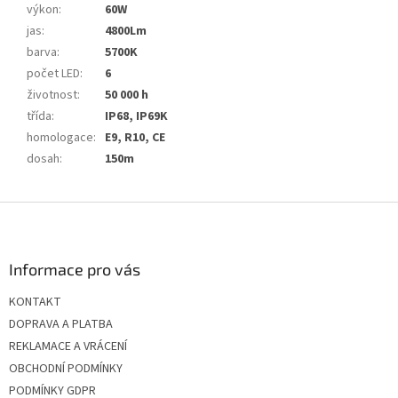
výkon
:
60W
jas
:
4800Lm
barva
:
5700K
počet LED
:
6
životnost
:
50 000 h
třída
:
IP68, IP69K
homologace
:
E9, R10, CE
dosah
:
150m
Z
á
p
a
Informace pro vás
t
KONTAKT
í
DOPRAVA A PLATBA
REKLAMACE A VRÁCENÍ
OBCHODNÍ PODMÍNKY
PODMÍNKY GDPR