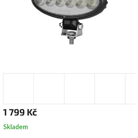
1 799 Kč
Měrná
Skladem
cena: