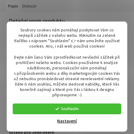
Popis
Diskuze
Detailní popis produktu
Soubory cookies nám pomáhají poskytovat Vám co
Pracovní světlo s 6 LED diodami OSRAM.
nejlepší zážitek z našeho webu. Kliknutím na zelené
tlačítko s nápisem "Souhlasím" 👉 nám umožníte využívat
Intenzita jasu je 4800 lumenů s odstínem jasné bílé barvy světla.
cookies.
Ano, i náš web používá cookies!
Příkon 60W.
Dejte nám šanci Vám zprostředkovat nevšední zážitek při
Vestavěný konektor 9005 (samec a samice)
prohlížení našeho webu. Cookies používáme k analýze
návštěvnosti, personalizační nám pomáhají
Ceněný produkt zemědělců, stavitelů a silničářů.
s přizpůsobením webu a díky marketingovým cookies Vás
už nebudou pronásledovat otravné nerelevantní reklamy.
Díky krytí IP68 a IP69K je světlo plně vodotěsné a tudíž i velmi
Dáte-li nám souhlas, můžete sledovat nabídky, které Vás
oblíbené mezi majiteli lodí.
konečně zajímají a které pro Vás s láskou k designu
připravujeme :-)
Vhodné pro:
Souhlasím
OEM světla pro modely: John Deere: RE269640, RE269638,
RE331643, RE573609
Nastavení
Určeno pro John Deere
: