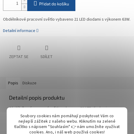
Přidat do košíku
Obdélníkové pracovní světlo vybaveno 21 LED diodami s výkonem 63W.
Detailní informace
ZEPTAT SE
SDÍLET
Popis
Diskuze
Detailní popis produktu
Obdélníkové pracovní světlo vybaveno 21 LED diodami s
výkonem 63W.
Soubory cookies nám pomáhají poskytovat Vám co
nejlepší zážitek z našeho webu. Kliknutím na zelené
Vhodné pro:
tlačítko s nápisem "Souhlasím" 👉 nám umožníte využívat
- pracovní osvětlení v zemědělských strojích
cookies.
Ano, i náš web používá cookies!