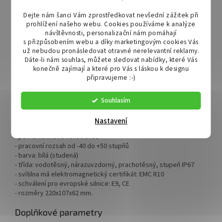
- pracovní osvětlení ve stavebních strojích
- osvětlení offroad
Dejte nám šanci Vám zprostředkovat nevšední zážitek při
- osvětlení před garáží
prohlížení našeho webu. Cookies používáme k analýze
návštěvnosti, personalizační nám pomáhají
- přídavné osvětlení pro autobusy nebo nákladní automobily
s přizpůsobením webu a díky marketingovým cookies Vás
- osvětlení lodí nebo jachet
už nebudou pronásledovat otravné nerelevantní reklamy.
Dáte-li nám souhlas, můžete sledovat nabídky, které Vás
konečně zajímají a které pro Vás s láskou k designu
Technické parametry:
připravujeme :-)
- napájení: 12-24V
- výkon LED: 63W
- počet LED: 21
Souhlasím
- svítivost: 4900 Lm
- typ světla: zaostřující (SPOT) světlo, dalekosáhlé osvětlení
Nastavení
- úhel osvícení: 30°
- pevná hliníková konstrukce
- pracovní rozsah od -40 do +50 stupňů
- barva: bílá (studená)
- třída: vodotěsný, nárazuvzdorný, prachotěsný, stupeň IP67
- svítilna má elektromagnetický certifikát: EMC R10
- schválení pro evropské silnice: E9, CE
- r
ozměry 220x107x62 mm.
Doplňkové parametry