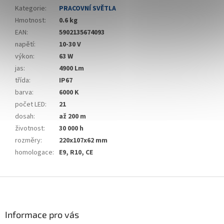
Kategorie
:
PRACOVNÍ SVĚTLA
Hmotnost
:
0.6 kg
EAN
:
5902135674093
napětí
:
10-30 V
výkon
:
63 W
jas
:
4900 Lm
třída
:
IP67
barva
:
6000 K
počet LED
:
21
dosah
:
až 200 m
životnost
:
30 000 h
rozměry
:
220x107x62 mm
homologace
:
E9, R10, CE
Z
á
p
a
Informace pro vás