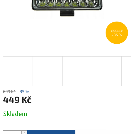
699 Kč
–35 %
699 Kč
–35 %
449 Kč
Měrná
Skladem
cena: