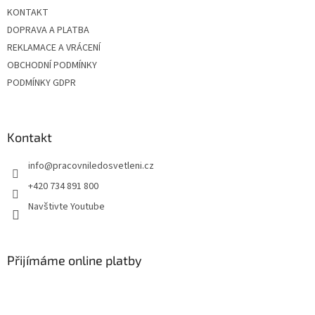
t
KONTAKT
í
DOPRAVA A PLATBA
REKLAMACE A VRÁCENÍ
OBCHODNÍ PODMÍNKY
PODMÍNKY GDPR
Kontakt
info
@
pracovniledosvetleni.cz
+420 734 891 800
Navštivte Youtube
Přijímáme online platby