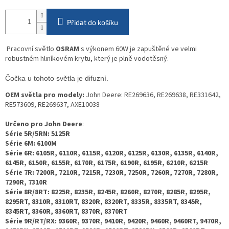
Přidat do košíku
Pracovní světlo
OSRAM
s výkonem 60W je zapuštěné ve velmi
robustném hliníkovém krytu, který je plně vodotěsný.
Čočka u tohoto světla je difuzní.
OEM světla pro modely:
John Deere: RE269636, RE269638, RE331642,
RE573609, RE269637, AXE10038
Určeno pro John Deere
:
Série 5R/5RN
: 5125R
Série 6M
: 6100M
Série 6R
: 6105R, 6110R, 6115R, 6120R, 6125R, 6130R, 6135R, 6140R,
6145R, 6150R, 6155R, 6170R, 6175R, 6190R, 6195R, 6210R, 6215R
Série 7R
: 7200R, 7210R, 7215R, 7230R, 7250R, 7260R, 7270R, 7280R,
7290R, 7310R
Série 8R/8RT
: 8225R, 8235R, 8245R, 8260R, 8270R, 8285R, 8295R,
8295RT, 8310R, 8310RT, 8320R, 8320RT, 8335R, 8335RT, 8345R,
8345RT, 8360R, 8360RT, 8370R, 8370RT
Série 9R/RT/RX
: 9360R, 9370R, 9410R, 9420R, 9460R, 9460RT, 9470R,