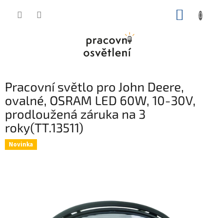
Přejít
NÁKUP
na
obsah
KOŠÍK
Pracovní světlo pro John Deere,
ovalné, OSRAM LED 60W, 10-30V,
prodloužená záruka na 3
roky(TT.13511)
Novinka