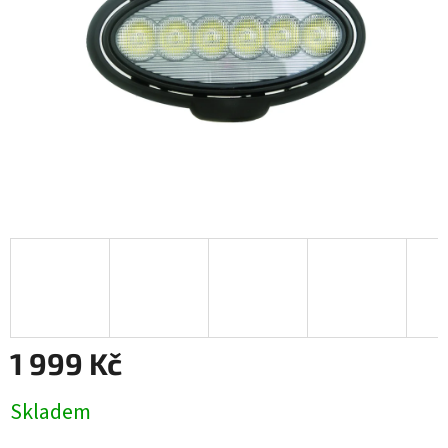
1 999 Kč
Měrná
Skladem
cena: