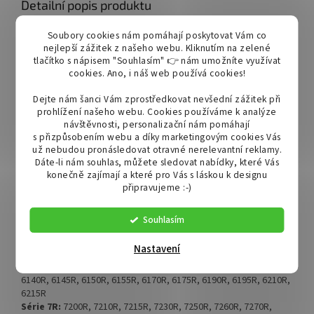
Detailní popis produktu
Pracovní světlo
OSRAM
s 4 LED diodami.
Soubory cookies nám pomáhají poskytovat Vám co
nejlepší zážitek z našeho webu. Kliknutím na zelené
Intenzita jasu je 4800 lumenů s odstínem jasné bílé barvy světla.
tlačítko s nápisem "Souhlasím" 👉 nám umožníte využívat
Příkon 60W.
cookies.
Ano, i náš web používá cookies!
Vestavěný konektor 9005 (samec a samice)
Dejte nám šanci Vám zprostředkovat nevšední zážitek při
prohlížení našeho webu. Cookies používáme k analýze
Ceněný produkt zemědělců, stavitelů a silničářů.
návštěvnosti, personalizační nám pomáhají
s přizpůsobením webu a díky marketingovým cookies Vás
Díky krytí IP68 a IP69K je světlo plně vodotěsné a tudíž i velmi
už nebudou pronásledovat otravné nerelevantní reklamy.
oblíbené mezi majiteli lodí.
Dáte-li nám souhlas, můžete sledovat nabídky, které Vás
konečně zajímají a které pro Vás s láskou k designu
OEM světla pro modely:
John Deere: RE269636, RE269638,
připravujeme :-)
RE331642, RE573609, RE269637, AXE10038
Souhlasím
Určeno pro John Deere
:
Série
5R/5RN:
5125R
Nastavení
Série
6M:
6100M
Série 6R
:
6105R, 6110R, 6115R, 6120R, 6125R, 6130R, 6135R,
6140R, 6145R, 6150R, 6155R, 6170R, 6175R, 6190R, 6195R, 6210R,
6215R
Série 7R
:
7200R, 7210R, 7215R, 7230R, 7250R, 7260R, 7270R,