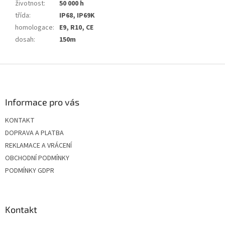
životnost
:
50 000 h
třída
:
IP68, IP69K
homologace
:
E9, R10, CE
dosah
:
150m
Z
á
p
a
Informace pro vás
t
KONTAKT
í
DOPRAVA A PLATBA
REKLAMACE A VRÁCENÍ
OBCHODNÍ PODMÍNKY
PODMÍNKY GDPR
Kontakt