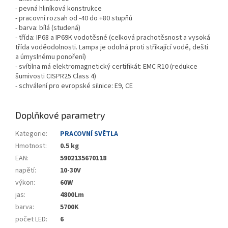
- pevná hliníková konstrukce
- pracovní rozsah od -40 do +80 stupňů
- barva: bílá (studená)
- třída: IP68 a IP69K vodotěsné (celková prachotěsnost a vysoká
třída voděodolnosti. Lampa je odolná proti stříkající vodě, dešti
a úmyslnému ponoření)
- svítilna má elektromagnetický certifikát: EMC R10 (redukce
šumivosti CISPR25 Class 4)
- schválení pro evropské silnice: E9, CE
Doplňkové parametry
Kategorie
:
PRACOVNÍ SVĚTLA
Hmotnost
:
0.5 kg
EAN
:
5902135670118
napětí
:
10-30V
výkon
:
60W
jas
:
4800Lm
barva
:
5700K
počet LED
:
6