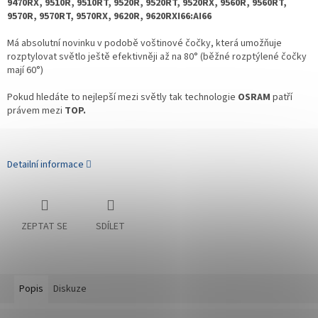
9470RX, 9510R, 9510RT, 9520R, 9520RT, 9520RX, 9560R, 9560RT,
9570R, 9570RT, 9570RX, 9620R, 9620RXI66:AI66
Má absolutní novinku v podobě voštinové čočky, která umožňuje
rozptylovat světlo ještě efektivněji až na 80° (běžné rozptýlené čočky
mají 60°)
Pokud hledáte to nejlepší mezi světly tak technologie
OSRAM
patří
právem mezi
TOP.
Detailní informace
ZEPTAT SE
SDÍLET
Popis
Diskuze