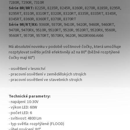
7280R, 7290R, 7310R
Série 8R/8RT
:
8225R, 8235R, 8245R, 8260R, 8270R, 8285R, 8295R,
8295RT, 8310R, 8310RT, 8320R, 8320RT, 8335R, 8335RT, 8345R,
8345RT, 8360R, 8360RT, 8370R, 8370RT
Série 9R/RT/RX
:
9360R, 9370R, 9410R, 9420R, 9460R, 9460RT,
9470R, 9470RX, 9510R, 9510RT, 9520R, 9520RT, 9520RX, 9560R,
9560RT, 9570R, 9570RT, 9570RX, 9620R, 9620RXI66:AI66
Má absolutní novinku v podobě voštinové čočky, která umožňuje
rozptylovat světlo ještě efektivněji až na 80° (běžné rozptýlené
čočky mají 60°)
- osvětlení v lesnictví
- pracovní osvětlení v zemědělských strojích
- pracovní osvětlení ve stavebních strojích
Technické parametry:
- napájení: 10-30V
- výkon LED: 60W
- počet LED: 6
- svítivost: 4800 Lm
- typ světla: rozptýlené (FLOOD)
- úhel osvícení: 80°