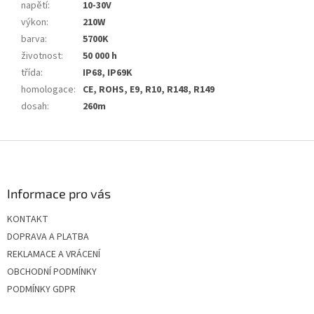
napětí
:
10-30V
výkon
:
210W
barva
:
5700K
životnost
:
50 000 h
třída
:
IP68, IP69K
homologace
:
CE, ROHS, E9, R10, R148, R149
dosah
:
260m
Z
á
p
a
Informace pro vás
t
KONTAKT
í
DOPRAVA A PLATBA
REKLAMACE A VRÁCENÍ
OBCHODNÍ PODMÍNKY
PODMÍNKY GDPR