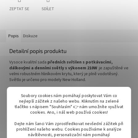
ZEPTAT SE
SDÍLET
Popis
Diskuze
Detailní popis produktu
Vysoce kvalitní sada
předních svítilen s potkávacími,
dálkovými a denními světly s výkonem 210W
je zapuštěné ve
velmi robustném hliníkovém krytu, který je plně vodotěsný.
Světlo je určeno pro modely New Holland.
Svítina má zástrčku H11 která zajišťuje rychlou a snadnou
Soubory cookies nám pomáhají poskytovat Vám co
instalaci.
Zástrčka: Horní světlo má konektor H11 (samec),
nejlepší zážitek z našeho webu. Kliknutím na zelené
prostřední světlo má konektor H11 (samec), spodní světlo má
tlačítko s nápisem "Souhlasím" 👉 nám umožníte využívat
konektor plug & play.
cookies.
Ano, i náš web používá cookies!
Světelný tok: horní - 4800 Lm, středové - 6000 Lm, spodní
Dejte nám šanci Vám zprostředkovat nevšední zážitek při
-
750 Lm + 2350 Lm
prohlížení našeho webu. Cookies používáme k analýze
návštěvnosti, personalizační nám pomáhají