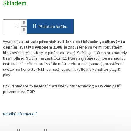
Skladem
cena:
Přidat do košíku
Vysoce kvalitní sada
předních svítilen s potkávacími, dálkovými a
denními světly s výkonem 210W
je zapuštěné ve velmi robustném
hliníkovém krytu, který je plně vodotěsný. Světlo je určeno pro modely
New Holland. Svítina má zástrčku H11 která zajišťuje rychlou a snadnou
instalaci.
Zástrčka: Horní světlo má konektor H11 (samec), prostřední
světlo má konektor H11 (samec), spodní světlo má konektor plug &
play.
Pokud hledáte to nejlepší mezi světly tak technologie
OSRAM
patří
právem mezi
TOP.
Detailní informace