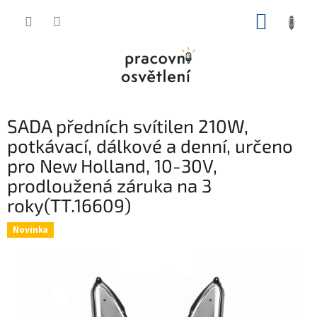
Přejít
NÁKUP
na
obsah
KOŠÍK
SADA předních svítilen 210W,
potkávací, dálkové a denní, určeno
pro New Holland, 10-30V,
prodloužená záruka na 3
roky(TT.16609)
Novinka