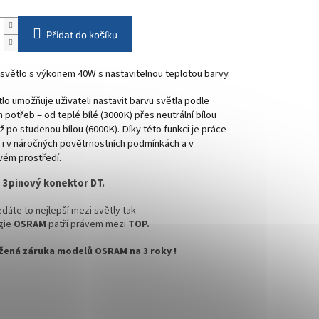
Přidat do košíku
světlo s výkonem 40W s nastavitelnou teplotou barvy.
lo umožňuje uživateli nastavit barvu světla podle
h potřeb – od teplé bílé (3000K) přes neutrální bílou
ž po studenou bílou (6000K). Díky této funkci je práce
 i v náročných povětrnostních podmínkách a v
vém prostředí.
:
3pinový konektor DT.
dáte to nejlepší mezi světly tak
gie
OSRAM
patří právem mezi
TOP.
žená záruka modelů OSRAM na 3 roky !