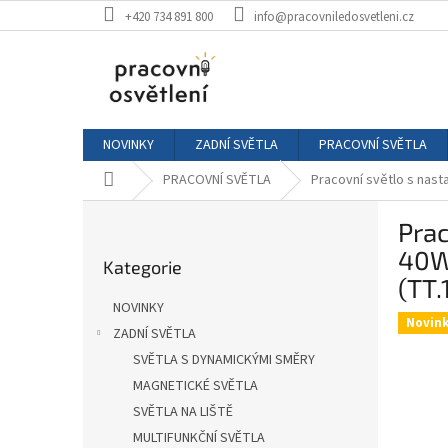
Přejít
+420 734 891 800
info@pracovniledosvetleni.cz
na
obsah
NOVINKY
ZADNÍ SVĚTLA
PRACOVNÍ SVĚTLA
Domů
PRACOVNÍ SVĚTLA
Pracovní světlo s nast
P
Prac
o
Přeskočit
s
40W
Kategorie
kategorie
t
(TT.
r
NOVINKY
a
Novin
ZADNÍ SVĚTLA
n
SVĚTLA S DYNAMICKÝMI SMĚRY
n
í
MAGNETICKÉ SVĚTLA
p
SVĚTLA NA LIŠTĚ
a
MULTIFUNKČNÍ SVĚTLA