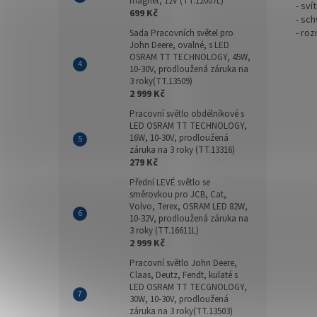
magnet, 12V (TT.12007L)
- sví
699 Kč
- sch
- r
oz
Sada Pracovních světel pro
John Deere, ovalné, s LED
OSRAM TT TECHNOLOGY, 45W,
10-30V, prodloužená záruka na
3 roky(TT.13509)
2 999 Kč
Pracovní světlo obdélníkové s
LED OSRAM TT TECHNOLOGY,
16W, 10-30V, prodloužená
záruka na 3 roky (TT.13316)
279 Kč
Přední LEVÉ světlo se
směrovkou pro JCB, Cat,
Volvo, Terex, OSRAM LED 82W,
10-32V, prodloužená záruka na
3 roky (TT.16611L)
2 999 Kč
Pracovní světlo John Deere,
Claas, Deutz, Fendt, kulaté s
LED OSRAM TT TECGNOLOGY,
30W, 10-30V, prodloužená
záruka na 3 roky(TT.13503)