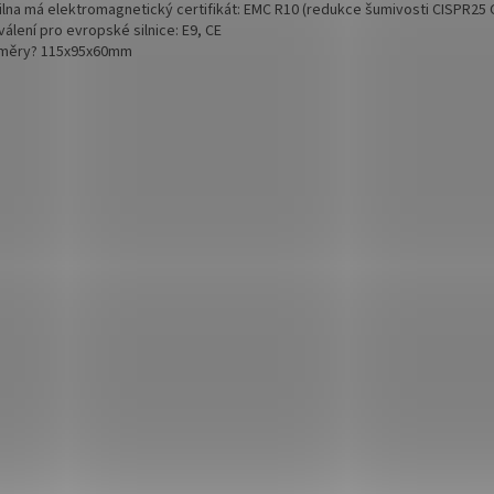
tilna má elektromagnetický certifikát: EMC R10 (redukce šumivosti CISPR25 
válení pro evropské silnice: E9, CE
měry? 115x95x60mm