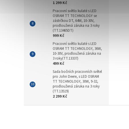
1 299 Kč
Pracovní světlo kulaté s LED
OSRAM TT TECHNOLOGY se
zástrčkou DT, 64W, 10-30V,
prodloužená záruka na 3 roky
(TT.13465DT)
999 Kč
Pracovní světlo kulaté s LED
OSRAM TT TECHNOLOGY, 36W,
10-30V, prodloužená záruka na
3 roky(TT.13337)
499 Kč
Sada bočních pracovních světel
pro John Deere, s LED OSRAM
TT TECHNOLOGY, 30W, 9-32,
prodloužená záruka na 3 roky
(TT.13519)
2 299 Kč
Z
á
p
a