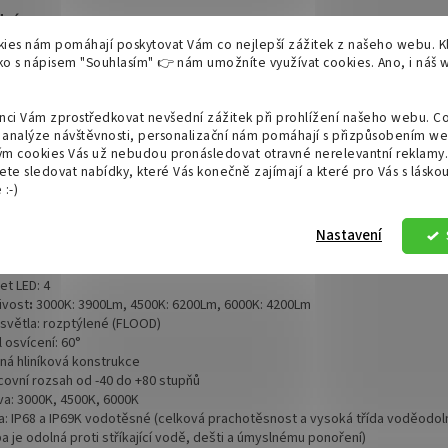
né pro:
ies nám pomáhají poskytovat Vám co nejlepší zážitek z našeho webu. Kl
ětlení v lesnictví
tko s nápisem "Souhlasím" 👉 nám umožníte využívat cookies.
Ano, i náš
acovní osvětlení v zemědělských strojích
covní osvětlení ve stavebních strojích
ětlení offroad
nci Vám zprostředkovat nevšední zážitek při prohlížení našeho webu. C
ětlení před garáží
analýze návštěvnosti, personalizační nám pomáhají s přizpůsobením we
ídavné osvětlení pro autobusy nebo nákladní automobily
m cookies Vás už nebudou pronásledovat otravné nerelevantní reklamy.
ete sledovat nabídky, které Vás konečně zajímají a které pro Vás s lásko
ětlení lodí nebo jachet
:-)
nické parametry:
Nastavení
ájení: 10-30V
kon LED: 40W
et LED: 4
tivost
:
3000K: 3900Lm, 4500K: 6200Lm, 6000K:
4200Lm
p světla: rozptýlené (FLOOD)
l osvícení: 60°
vná hliníková konstrukce
acovní rozsah od -40 do +80 stupňů
rva: 3000K, 4500K, 6000K
ída: IP68 a IP69K vodotěsné (celková prachotěsnost a vysoká třída voděodoln
 je odolná proti stříkající vodě, dešti a úmyslnému ponoření)