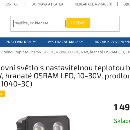
KONTAKT
DOPRAVA A PLATBA
REKLAMACE A VRÁCENÍ
OBC
HLEDAT
PRACOVNÍ RAMPY
VÝSTRAŽNÉ MAJÁKY
DRŽÁK K VÝSTRAŽN
avitelnou teplotou barvy, 3000K, 4500K, 6000K, 40W, hranaté OSRAM LED, 10
ovní světlo s nastavitelnou teplotou 
, hranaté OSRAM LED, 10-30V, prodlou
11040-3C)
ka
1 49
Měrná
Skla
cena: