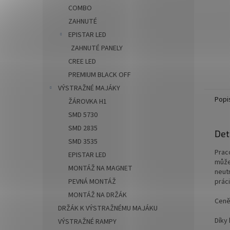
COMBO
ZAHNUTÉ
EPISTAR LED
ZAHNUTÉ PANELY
CREE LED
PREMIUM BLACK OFF
VÝSTRAŽNÉ MAJÁKY
Popi
ŽÁROVKA H1
SMD 5730
SMD 2835
Det
SMD 3535
Praco
EPISTAR LED
může 
MONTÁŽ NA MAGNET
neut
PEVNÁ MONTÁŽ
prác
MONTÁŽ NA DRŽÁK
Ceně
DRŽÁK K VÝSTRAŽNÉMU MAJÁKU
Díky 
VÝSTRAŽNÉ RAMPY