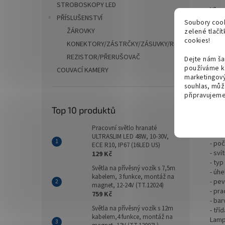
STROBOSKOPY LED
Vhod
PŘÍSLUŠENSTVÍ
Soubory cook
- osv
ŽÁROVKY
zelené tlačí
- pr
cookies!
KONEKTORY/ZÁSTRČKY/ZÁSUVKY/REDUKCE
- pra
REZISTOR/PŘERUŠOVAČ
- osv
Dejte nám ša
- osv
používáme k 
COUVACÍ KAMERY
- př
marketingový
souhlas, můž
- osv
připravujeme 
Top 10 produktů
Tech
- nap
Pracovní světlo hranaté
- vý
ULTRASLIM LED 48W, 10-30V,
- poč
ECE R10, IP67 (16LED US)
- sví
129 Kč
- ty
Světla na přívěsný vozík s 7,5m
- úhe
kabelem, 3 funkce, montáž na
- pe
magnet, 12-24V (TT.12024)
- pr
759 Kč
- ba
Světla na přívěsný vozík s 12m
- tř
kabelem,4 funkce, montáž na
Lampa