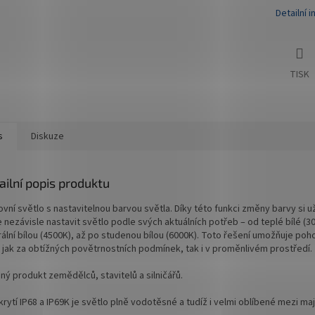
Detailní 
TISK
s
Diskuze
ailní popis produktu
vní světlo s nastavitelnou barvou světla. Díky této funkci změny barvy si u
nezávisle nastavit světlo podle svých aktuálních potřeb – od teplé bílé (3
rální bílou (4500K), až po studenou bílou (6000K). Toto řešení umožňuje poh
i jak za obtížných povětrnostních podmínek, tak i v proměnlivém prostředí.
ný produkt zemědělců, stavitelů a silničářů.
krytí IP68 a IP69K je světlo plně vodotěsné a tudíž i velmi oblíbené mezi majit