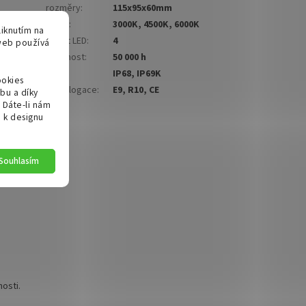
rozměry
:
115x95x60mm
barva
:
3000K, 4500K, 6000K
iknutím na
počet LED
:
4
 web používá
životnost
:
50 000 h
třída
:
IP68, IP69K
ookies
homologace
:
E9, R10, CE
bu a díky
 Dáte-li nám
u k designu
Souhlasím
osti.