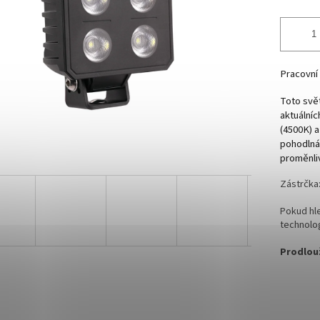
Pracovní 
Toto svět
aktuálníc
(4500K) a
pohodlná
proměnli
Zástrčka
Pokud hle
technolo
Prodlou