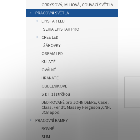
n
OBRYSOVÁ, MLHOVÁ, COUVACÍ SVĚTLA
e
PRACOVNÍ SVĚTLA
l
EPISTAR LED
SERIA EPISTAR PRO
CREE LED
ŽÁROVKY
OSRAM LED
KULATÉ
OVÁLNÉ
HRANATÉ
OBDÉLNÍKOVÉ
S DT zástrčkou
DEDIKOVANÉ pro JOHN DEERE, Case,
Claas, Fendt, Massey Ferguson ,CNH,
JCB apod.
PRACOVNÍ RAMPY
ROVNÉ
SLIM