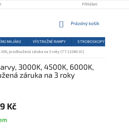
HODNÍ PODMÍNKY
PODMÍNKY GDPR
Přihlášení
NÁKUPNÍ
Prázdný košík
KOŠÍK
ÉMU MAJÁKU
VÝSTRAŽNÉ RAMPY
STROBOSKOPY LED
PŘ
-30V, prodloužená záruka na 3 roky (TT.11040-3C)
barvy, 3000K, 4500K, 6000K,
žená záruka na 3 roky
9 Kč
dem