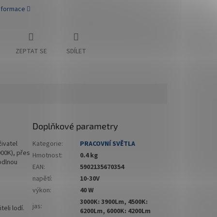
informace
ZEPTAT SE
SDÍLET
Doplňkové parametry
živatel
Kategorie
:
PRACOVNÍ SVĚTLA
000K), přes
Hmotnost
:
0.4 kg
odlnou
EAN
:
5902135670354
napětí
:
10-30V
výkon
:
40 W
3000K: 3900Lm, 4500K:
jas
:
eli lodí.
6200Lm, 6000K: 4200Lm