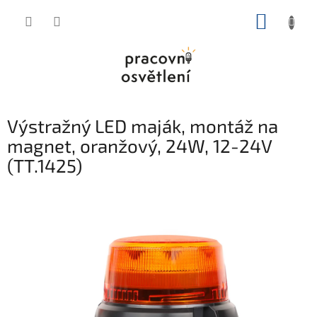
Přejít
NÁKUP
na
obsah
KOŠÍK
Výstražný LED maják, montáž na
magnet, oranžový, 24W, 12-24V
(TT.1425)