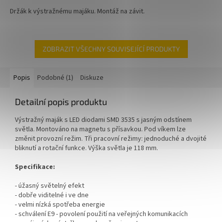
Držák k výstražnému majáku. Montáž na závit.
ZOBRAZIT VŠECHNY SOUVISEJÍCÍ PRODUKTY
Popis
Podobné (1)
Diskuze
Detailní popis produktu
Výstražný maják s LED diodami SMD 3535 s jasným odstínem
světla. Montováno na magnetu s přísavkou. Pod víkem lze
změnit provozní režim. Tři pracovní režimy: jednoduché a dvojité
bliknutí a rotační funkce. Výška světla je 118 mm.
Specifikace:
- úžasný světelný efekt
- dobře viditelné i ve dne
- velmi nízká spotřeba energie
- schválení E9 - povolení použití na veřejných komunikacích