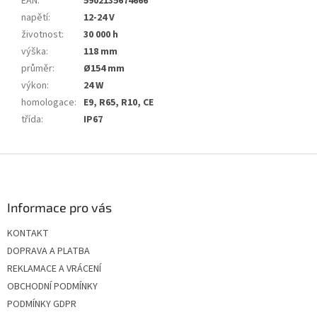
EAN
:
5902135674666
napětí
:
12-24 V
životnost
:
30 000 h
výška
:
118 mm
průměr
:
Ø154 mm
výkon
:
24 W
homologace
:
E9, R65, R10, CE
třída
:
IP67
Z
á
p
a
Informace pro vás
t
KONTAKT
í
DOPRAVA A PLATBA
REKLAMACE A VRÁCENÍ
OBCHODNÍ PODMÍNKY
PODMÍNKY GDPR