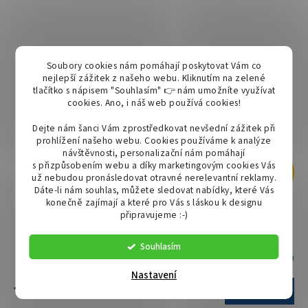
Soubory cookies nám pomáhají poskytovat Vám co
nejlepší zážitek z našeho webu. Kliknutím na zelené
tlačítko s nápisem "Souhlasím" 👉 nám umožníte využívat
cookies.
Ano, i náš web používá cookies!
Dejte nám šanci Vám zprostředkovat nevšední zážitek při
prohlížení našeho webu. Cookies používáme k analýze
návštěvnosti, personalizační nám pomáhají
s přizpůsobením webu a díky marketingovým cookies Vás
169 Kč
už nebudou pronásledovat otravné nerelevantní reklamy.
–11 %
Dáte-li nám souhlas, můžete sledovat nabídky, které Vás
konečně zajímají a které pro Vás s láskou k designu
Držák k výstražnému majáku TT.F.002
připravujeme :-)
Souhlasím
Skladem
Nastavení
149 Kč
Do košíku