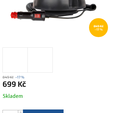
849 Kč
–17 %
849 Kč
–17 %
699 Kč
Měrná
Skladem
cena: