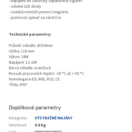
- napájení do zástrčky zapalovače cigaret
- odolné LED diody
- snadná montáž pomocí magnetu
- pomocný spínač na zástrčce
Technické parametry:
Průměr stínidla:
Ø
154mm
Výška: 118 mm
Výkon: 24W
Napájení: 12-24V
Barva stínidla: oranžová
Rozsah pracovních teplot: -30 °C až + 50 °C
Homologace:E9, R65, R10, CE
Třída: IP67
Doplňkové parametry
Kategorie
:
VÝSTRAŽNÉ MAJÁKY
Hmotnost
:
0.8 kg