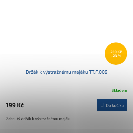
259 Kč
–23 %
Držák k výstražnému majáku TT.F.009
Skladem
199 Kč
Do košíku
Zahnutý držák k výstražnému majáku.