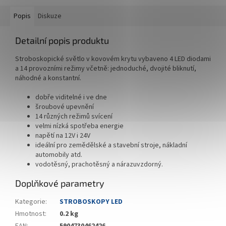
Popis
Diskuze
Detailní popis produktu
Stroboskopické světlo v kovovém krytu vybaveno 4 LED diodami
a 14 provozními režimy včetně: jednoduché, dvojité bliknutí,
náhodné a konstantní.
dobře viditelné i ve dne
šroubové upevnění
14 různých režimů svícení
velmi nízká spotřeba energie
napětí na 12V i 24V
ideální pro zemědělské a stavební stroje, nákladní
automobily atd.
vodotěsný, prachotěsný a nárazuvzdorný.
Doplňkové parametry
Kategorie
:
STROBOSKOPY LED
Hmotnost
:
0.2 kg