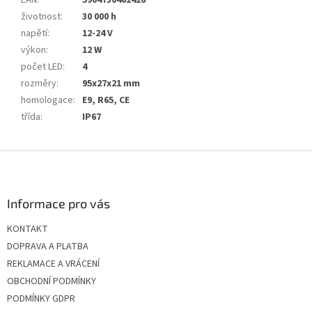
EAN
:
5904730462426
životnost
:
30 000 h
napětí
:
12-24 V
výkon
:
12 W
počet LED
:
4
rozměry
:
95x27x21 mm
homologace
:
E9, R65, CE
třída
:
IP67
Z
á
p
a
Informace pro vás
t
KONTAKT
í
DOPRAVA A PLATBA
REKLAMACE A VRÁCENÍ
OBCHODNÍ PODMÍNKY
PODMÍNKY GDPR