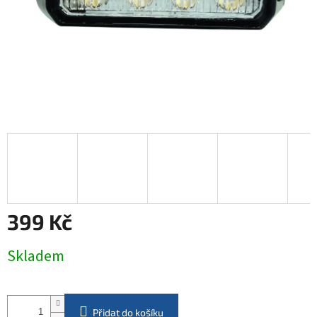
399 Kč
Měrná
Skladem
cena:
Přidat do košíku