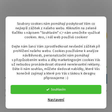
Soubory cookies nám pomáhají poskytovat Vám co
nejlepší zážitek z našeho webu. Kliknutím na zelené
tlačítko s nápisem "Souhlasím" 👉 nám umožníte využívat
359 Kč
cookies.
Ano, i náš web používá cookies!
–44 %
Dejte nám šanci Vám zprostředkovat nevšední zážitek při
prohlížení našeho webu. Cookies používáme k analýze
Spínač a synchronizátor (2v1) pro stroboskopy (TT.A.80)
návštěvnosti, personalizační nám pomáhají
s přizpůsobením webu a díky marketingovým cookies Vás
už nebudou pronásledovat otravné nerelevantní reklamy.
Skladem
Dáte-li nám souhlas, můžete sledovat nabídky, které Vás
konečně zajímají a které pro Vás s láskou k designu
připravujeme :-)
199 Kč
Do košíku
Souhlasím
Synchronizátor zábleskové lampy. Spínač a synchronizátor (2v1) pro
stroboskopy. Spínač pro zábleskové světla. Kabel má také funkci
Nastavení
změny režimu svícení. Možnost kombinovat...