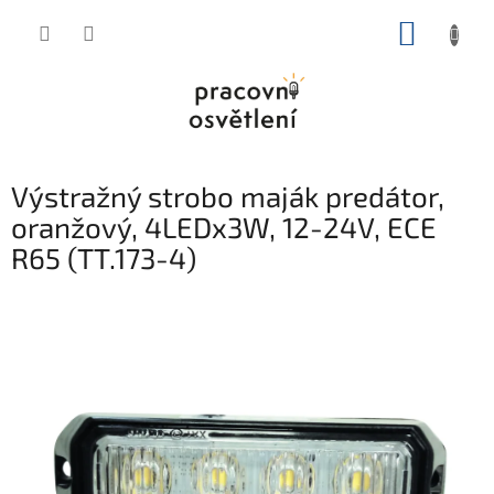
Přejít
NÁKUP
na
obsah
KOŠÍK
Výstražný strobo maják predátor,
oranžový, 4LEDx3W, 12-24V, ECE
R65 (TT.173-4)